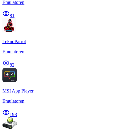
Emulatoren
81
TeknoParrot
Emulatoren
82
MSI App Player
Emulatoren
198