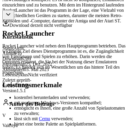
einzurichten und zu benutzen. Mit dem im Hintergrund laufenden
RocketLauncher ist das Programm in der Lage, eine Vielzahl von
unterschiedlichen Geräten zu starten, darunter die meisten Retro-
Konsolen und -Computer, darunter der Amiga und der Atari ST.
Download derzeit nicht verfügbar
Rocket Launcher
Kurzstatistik
Rocket Launcher wird neben dem Hauptprogramm betrieben. Das
Status
Aktiv
wichtigste Ziel dieses Dienstprogramms ist es, die Zugänglichkeit
Aufrufe
10
von Emulatoren und Spielen zu erhöhen. Darin werden die
Downloads
789
Optionen erläutert, die Sie bei der Nutzung dieser Emulatoren
Hinzugefügt
25. Dez. 2022
haben. Es handelt sich im Wesentlichen um das hintere Teil des
Aktualisiert
03. Mai 2023
HyperSpin.
Lebenszyklus
Nicht verifiziert
Zuletzt geprüft
-
Leistungsmerkmale
Größe
479 Mb
Version
1.5.1
kostenfrei herunterladen und verwenden;
mit modernen Windows-Versionen kompatibel;
Autor des Beitrags
ermöglicht es Ihnen, eine große Anzahl von Spielautomaten
zu verwalten;
V
lässt sich mit
Cemu
verwenden;
bietet eine breite Palette an Spielplattformen.
Valeriya