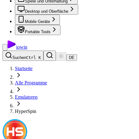
Spiele und Unterhaltung
Desktop und Oberfläche
Mobile Geräte
Portable Tools
io
win
Suchen
Ctrl K
DE
Startseite
Alle Programme
Emulatoren
HyperSpin