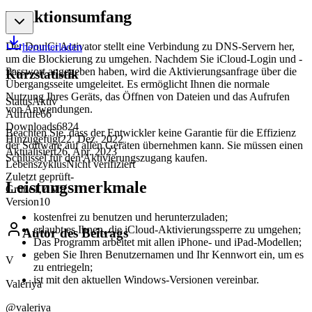
Funktionsumfang
Der DoulCi Activator stellt eine Verbindung zu DNS-Servern her,
herunterladen
um die Blockierung zu umgehen. Nachdem Sie iCloud-Login und -
Passwort angegeben haben, wird die Aktivierungsanfrage über die
Kurzstatistik
Übergangsseite umgeleitet. Es ermöglicht Ihnen die normale
Nutzung Ihres Geräts, das Öffnen von Dateien und das Aufrufen
Status
Aktiv
von Anwendungen.
Aufrufe
66
Downloads
6824
Beachten Sie, dass der Entwickler keine Garantie für die Effizienz
Hinzugefügt
22. Dez. 2022
der Software auf allen Geräten übernehmen kann. Sie müssen einen
Aktualisiert
26. Apr. 2023
Schlüssel für den Aktivierungszugang kaufen.
Lebenszyklus
Nicht verifiziert
Zuletzt geprüft
-
Leistungsmerkmale
Größe
1,7 Mb
Version
10
kostenfrei zu benutzen und herunterzuladen;
erlaubt es Ihnen, die iCloud-Aktivierungssperre zu umgehen;
Autor des Beitrags
Das Programm arbeitet mit allen iPhone- und iPad-Modellen;
geben Sie Ihren Benutzernamen und Ihr Kennwort ein, um es
V
zu entriegeln;
ist mit den aktuellen Windows-Versionen vereinbar.
Valeriya
@valeriya