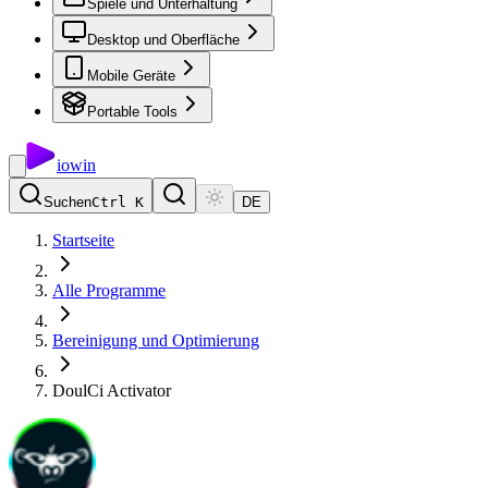
Spiele und Unterhaltung
Desktop und Oberfläche
Mobile Geräte
Portable Tools
io
win
Suchen
Ctrl K
DE
Startseite
Alle Programme
Bereinigung und Optimierung
DoulCi Activator