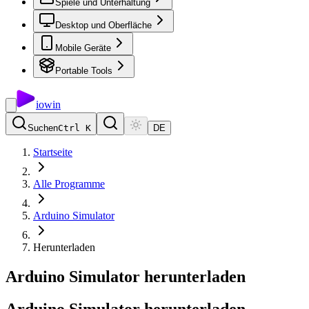
Spiele und Unterhaltung
Desktop und Oberfläche
Mobile Geräte
Portable Tools
io
win
Suchen
Ctrl K
DE
Startseite
Alle Programme
Arduino Simulator
Herunterladen
Arduino Simulator herunterladen
Arduino
Simulator
herunterladen