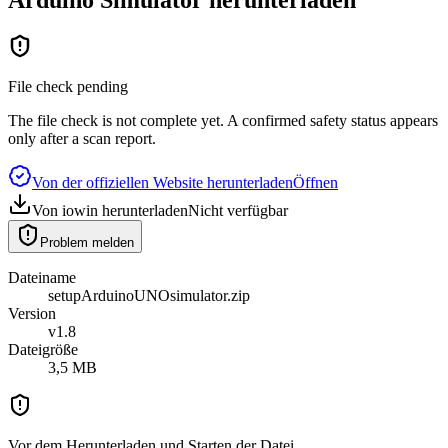
File check pending
The file check is not complete yet. A confirmed safety status appears
only after a scan report.
Von der offiziellen Website herunterladen
Öffnen
Von iowin herunterladen
Nicht verfügbar
Problem melden
Dateiname
setupArduinoUNOsimulator.zip
Version
v1.8
Dateigröße
3,5 MB
Vor dem Herunterladen und Starten der Datei