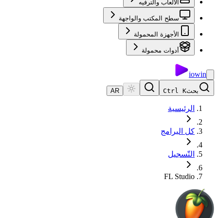
الألعاب والترفيه
سطح المكتب والواجهة
الأجهزة المحمولة
أدوات محمولة
io
win
بحث
Ctrl K
AR
الرئيسية
كل البرامج
التّسجيل
FL Studio