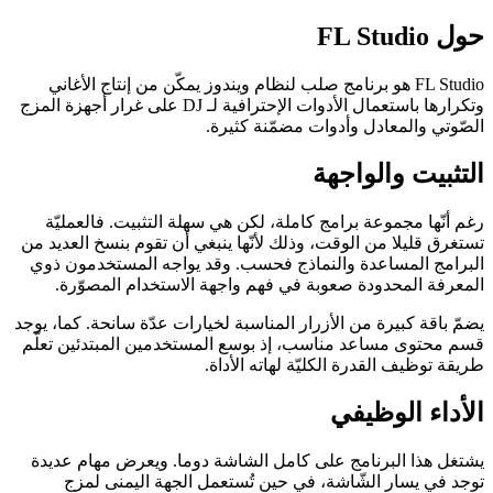
حول FL Studio
FL Studio هو برنامج صلب لنظام ويندوز يمكّن من إنتاج الأغاني
وتكرارها باستعمال الأدوات الإحترافية لـ DJ على غرار أجهزة المزج
الصّوتي والمعادل وأدوات مضمّنة كثيرة.
التثبيت والواجهة
رغم أنّها مجموعة برامج كاملة، لكن هي سهلة التثبيت. فالعمليّة
تستغرق قليلا من الوقت، وذلك لأنّها ينبغي أن تقوم بنسخ العديد من
البرامج المساعدة والنماذج فحسب. وقد يواجه المستخدمون ذوي
المعرفة المحدودة صعوبة في فهم واجهة الاستخدام المصوّرة.
يضمّ باقة كبيرة من الأزرار المناسبة لخيارات عدّة سانحة. كما، يوجد
قسم محتوى مساعد مناسب، إذ بوسع المستخدمين المبتدئين تعلّم
طريقة توظيف القدرة الكليّة لهاته الأداة.
الأداء الوظيفي
يشتغل هذا البرنامج على كامل الشاشة دوما. ويعرض مهام عديدة
توجد في يسار الشّاشة، في حين تُستعمل الجهة اليمنى لمزج