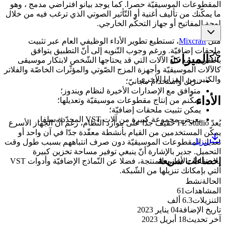
المقطوعات الموسيقيّة حصرا. كما يوجد بيانو افتراضي مدمج ، وهو
ما يمكّنك من تأليف أغنية أو التّأثير الصوتي الذي ترغب فيه من خلال
لوحة المفاتيح أو جهاز التحكّم الخارجي.
مثل
Mixcraft
، تستطيع تطوير الأداء الوظيفي العام عبر تثبيت
ملحقات إضافيّة. ورغم وجوب التّنويه إلى أنّ التطبيق يتوافق
الميزات
بالتقريب مع كلّ الآلات التي قد يحتاجها الشّخص لابتكار موسيقى
كالآلات الموسيقيّة وأجهزة المزج الصّوتي والمؤثّرات الخاصّة والفلاتر
والكثير من المزايا الأخرى.
تنزيل واستخدام مجانيّ؛
متوافق مع الإصدارات الأخيرة لنظام ويندوز؛
الأداء
يمكّنم من إنتاج مقطوعات موسيقيّة وتعديلها؛
يمكن تثبيت ملحقات إضافيّة؛
يعرض مجموعة كبيرة من آلات VST المحدّدة سلفا.
يُعدّ FL Studio خفيف جدّا على موارد النّظام، رغم أنّ الجهاز الأسرع
يمكّن المستخدمين من القيام بأنشطة معقّدة جدّا في آن واحد أو
تنزيل
تعديل المقطوعات الموسيقيّة دون صرف انتباههم بسبب طول وقت
التحميل. جدير بالإشارة أنّ ينبغي توفير مساحة تخزين كبيرة
إحصاءات سريعة
للاحتفاظ بالأغاني المنتجة، فضلا عن النّماذج الإضافيّة وأدوات VST
التي بإمكانك تنزيلها من الشّبكة.
الحالة
نشط
المشاهدات
61
التنزيلات
6.3 ألف
تاريخ الإضافة
04 يناير 2023
آخر تحديث
18 أبريل 2023