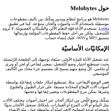
حول Melobytes
Melobytes هو برنامج لنظام ويندوز يمكّنك من تأليف مقطوعات
موسيقيّة باستخدام آلات وأصوات وألحان متنوّعة. كما في تطبيق
Looka
، تستخدم الأداة قوّة التعلّم الآلي والشّبكات العصبونيّة. لا لزوم
للتّسجيل، ولكن من أجل حفظ المقطوعات المؤلّفة وإرسالها
بتنسيق MP3 وWAV، عليك إنشاء حساب.
الإمكانيّات الأساسيّة
عند تشغيل الأداة للمرّة الأولى، سيُعاد توجيهك إلى الصّفحة الرّئيسيّة،
بحيث تستطيع اختيار وضع التّشغيل، بمعنى إيقاعي أو لحن أو وتري
أو تناغمي. كلّ وضع منهم يسمح لك بتصميم جزء محدّد من التّاليف
الموسيقي.
ففي الوضع الإيقاعي، مثلا، تستطيع ابتكار حلقات غيقاعيّة بواسطة
أصوات آلات الإيقاع المحدّدة مسبقا، على غرار الطّبول والصّنوج
وغيرها. يمكن مزج المقطوعات وتغيير إيقاعها وحجمها.
يمكّنك وضع اللّحن من ابتكار ألحان عبر اختيار أصوات مختلف الآلات
مثل البيانو أو آلات المزج أو القيثارات. بإمكانك تسجيل الألحان يدويّا
باستخدام لوحة المفاتيح الافتراضيّة أو بواسطة خوارزميّة الإنشاء