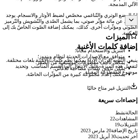
الآلي المدمجة.
إنّ الوضع الوتري والتّناغمي مخصّص لضبط الأوتار والانسجام. يوجد
ما يزيد عن مائة مؤثّر صوتي، بما يشمل الصّدى والتّشويش والتّرميز
الصّوتي ومؤثّرات أخرى. كذلك، يمكنك إضافة الصّوت الخاصّ بك إلى
المكتبة.
الميزات
إضافة كلمات الأغنية
التّنزيل والاستخدام مجانا؛
متوافق مع الإصدارات الحديثة لنظام ويندوز؛
ينبغي التّنويه إلى أنّ الأداة يمكنها نظم كلمات الأغنية بلغات مختلفة.
يمكنك تأليف مقطوعات موسيقيّة من الصّفر؛
لتفعيل هذه الميزة، عليك الانتقال إلى القسم المناسب وتحديد
يمكن تدوين كلمات مصاحبة للأغاني؛
موضوع المقطوعة المقبلة.
يمكنك إعداد مجموعة كبيرة من المؤثّرات الخاصّة.
التنزيل غير متاح حاليًا
إحصاءات سريعة
الحالة
نشط
المشاهدات
22
التنزيلات
19
تاريخ الإضافة
20 مارس 2023
آخر تحديث
30 أبريل 2023