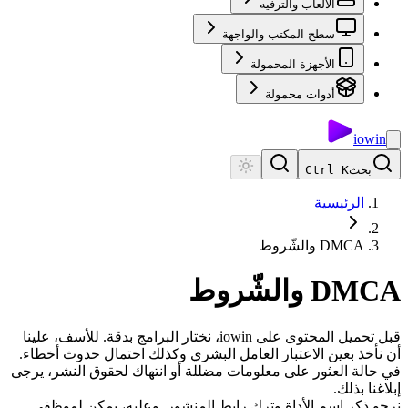
الألعاب والترفيه
سطح المكتب والواجهة
الأجهزة المحمولة
أدوات محمولة
io
win
بحث
Ctrl K
الرئيسية
DMCA والشّروط
DMCA والشّروط
قبل تحميل المحتوى على iowin، نختار البرامج بدقة. للأسف، علينا
أن نأخذ بعين الاعتبار العامل البشري وكذلك احتمال حدوث أخطاء.
في حالة العثور على معلومات مضللة أو انتهاك لحقوق النشر، يرجى
إبلاغنا بذلك.
نرجو ذكر اسم الأداة وترك رابط المنشور. وعليه، يمكن لموظفي