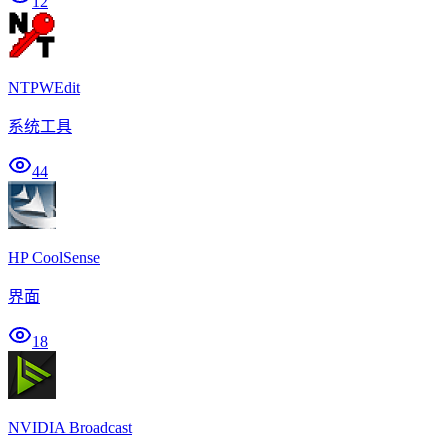
12
NTPWEdit
系统工具
44
HP CoolSense
界面
18
NVIDIA Broadcast