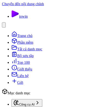
Chuyển đến nội dung chính
io
win
Trang chủ
Phần mềm
Tất cả danh mục
Bộ sưu tập
Top 100
Giới thiệu
Liên hệ
Gửi
Mục danh mục
Công cụ AI