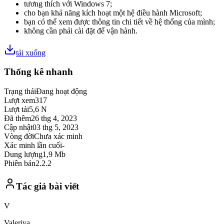
tương thích với Windows 7;
cho bạn khả năng kích hoạt một hệ điều hành Microsoft;
bạn có thể xem được thông tin chi tiết về hệ thống của mình;
không cần phải cài đặt để vận hành.
tải xuống
Thống kê nhanh
Trạng thái
Đang hoạt động
Lượt xem
317
Lượt tải
5,6 N
Đã thêm
26 thg 4, 2023
Cập nhật
03 thg 5, 2023
Vòng đời
Chưa xác minh
Xác minh lần cuối
-
Dung lượng
1,9 Mb
Phiên bản
2.2.2
Tác giả bài viết
V
Valeriya