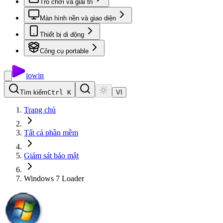
Trò chơi và giải trí
Màn hình nền và giao diện
Thiết bị di động
Công cụ portable
io
win
Tìm kiếm
Ctrl K
VI
Trang chủ
Tất cả phần mềm
Giám sát bảo mật
Windows 7 Loader