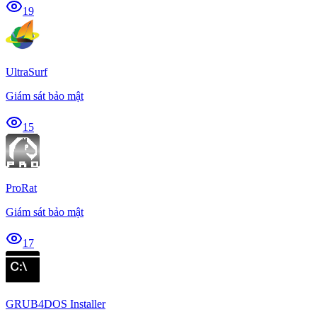
19
UltraSurf
Giám sát bảo mật
15
ProRat
Giám sát bảo mật
17
GRUB4DOS Installer