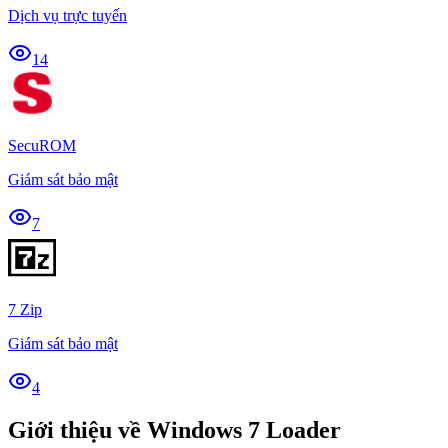
Dịch vụ trực tuyến
14
SecuROM
Giám sát bảo mật
7
7 Zip
Giám sát bảo mật
4
Giới thiệu về Windows 7 Loader