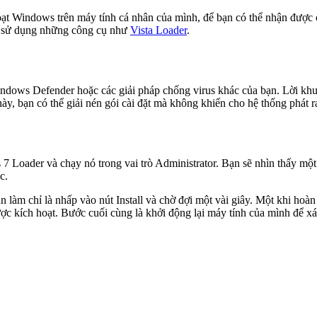
ạt Windows trên máy tính cá nhân của mình, để bạn có thể nhận được c
hể sử dụng những công cụ như
Vista Loader
.
Windows Defender hoặc các giải pháp chống virus khác của bạn. Lời khuy
 bạn có thể giải nén gói cài đặt mà không khiến cho hệ thống phát ra
 7 Loader và chạy nó trong vai trò Administrator. Bạn sẽ nhìn thấy một
c.
ần làm chỉ là nhấp vào nút Install và chờ đợi một vài giây. Một khi hoà
ợc kích hoạt. Bước cuối cùng là khởi động lại máy tính của mình để xá