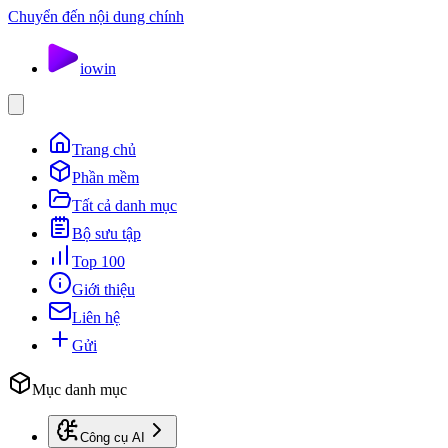
Chuyển đến nội dung chính
io
win
Trang chủ
Phần mềm
Tất cả danh mục
Bộ sưu tập
Top 100
Giới thiệu
Liên hệ
Gửi
Mục danh mục
Công cụ AI