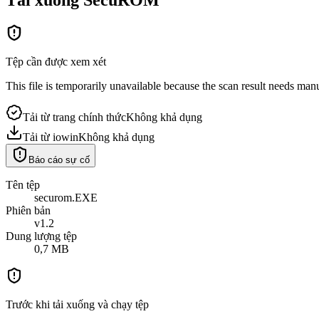
Tệp cần được xem xét
This file is temporarily unavailable because the scan result needs manual
Tải từ trang chính thức
Không khả dụng
Tải từ iowin
Không khả dụng
Báo cáo sự cố
Tên tệp
securom.EXE
Phiên bản
v1.2
Dung lượng tệp
0,7 MB
Trước khi tải xuống và chạy tệp