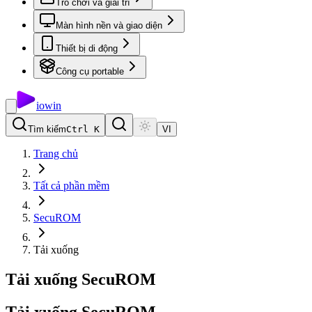
Trò chơi và giải trí
Màn hình nền và giao diện
Thiết bị di động
Công cụ portable
io
win
Tìm kiếm
Ctrl K
VI
Trang chủ
Tất cả phần mềm
SecuROM
Tải xuống
Tải xuống SecuROM
Tải
xuống
SecuROM