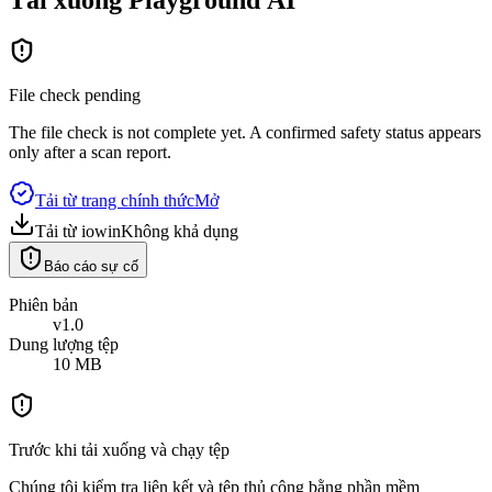
File check pending
The file check is not complete yet. A confirmed safety status appears
only after a scan report.
Tải từ trang chính thức
Mở
Tải từ iowin
Không khả dụng
Báo cáo sự cố
Phiên bản
v1.0
Dung lượng tệp
10 MB
Trước khi tải xuống và chạy tệp
Chúng tôi kiểm tra liên kết và tệp thủ công bằng phần mềm