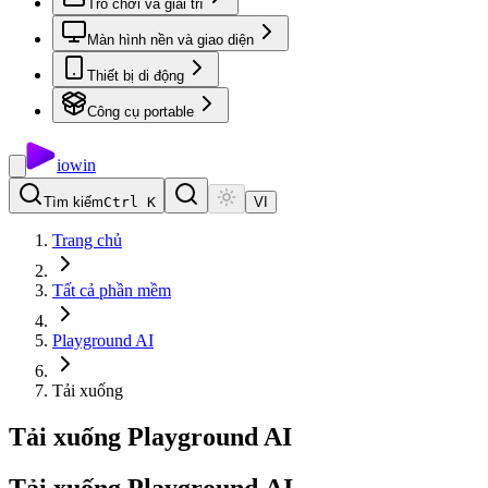
Trò chơi và giải trí
Màn hình nền và giao diện
Thiết bị di động
Công cụ portable
io
win
Tìm kiếm
Ctrl K
VI
Trang chủ
Tất cả phần mềm
Playground AI
Tải xuống
Tải xuống Playground AI
Tải
xuống
Playground
AI