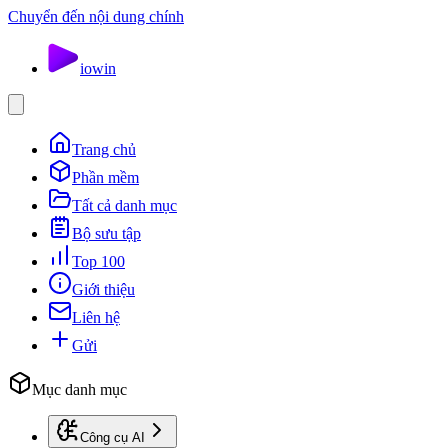
Chuyển đến nội dung chính
io
win
Trang chủ
Phần mềm
Tất cả danh mục
Bộ sưu tập
Top 100
Giới thiệu
Liên hệ
Gửi
Mục danh mục
Công cụ AI