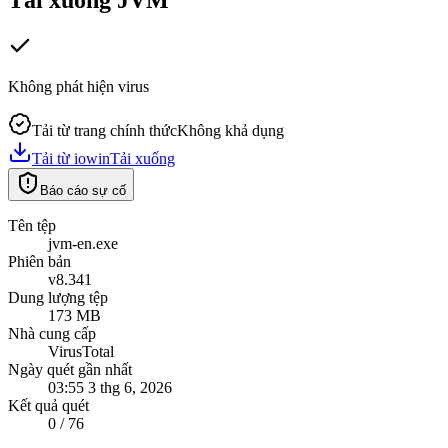
Không phát hiện virus
Tải từ trang chính thức
Không khả dụng
Tải từ iowin
Tải xuống
Báo cáo sự cố
Tên tệp
jvm-en.exe
Phiên bản
v8.341
Dung lượng tệp
173 MB
Nhà cung cấp
VirusTotal
Ngày quét gần nhất
03:55 3 thg 6, 2026
Kết quả quét
0 / 76