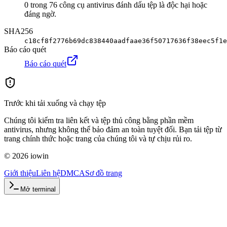
0 trong 76 công cụ antivirus đánh dấu tệp là độc hại hoặc
đáng ngờ.
SHA256
c18cf8f2776b69dc838440aadfaae36f50717636f38eec5f1e
Báo cáo quét
Báo cáo quét
Trước khi tải xuống và chạy tệp
Chúng tôi kiểm tra liên kết và tệp thủ công bằng phần mềm
antivirus, nhưng không thể bảo đảm an toàn tuyệt đối. Bạn tải tệp từ
trang chính thức hoặc trang của chúng tôi và tự chịu rủi ro.
©
2026
iowin
Giới thiệu
Liên hệ
DMCA
Sơ đồ trang
Mở terminal