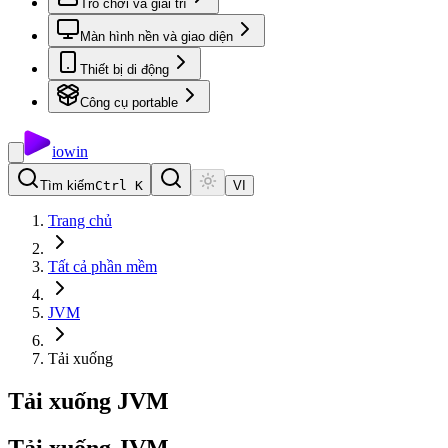
Trò chơi và giải trí
Màn hình nền và giao diện
Thiết bị di động
Công cụ portable
io
win
Tìm kiếm
Ctrl K
VI
Trang chủ
Tất cả phần mềm
JVM
Tải xuống
Tải xuống JVM
Tải
xuống
JVM