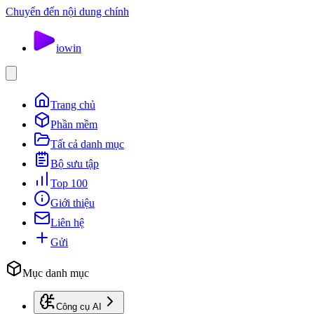
Chuyển đến nội dung chính
io
win
Trang chủ
Phần mềm
Tất cả danh mục
Bộ sưu tập
Top 100
Giới thiệu
Liên hệ
Gửi
Mục danh mục
Công cụ AI