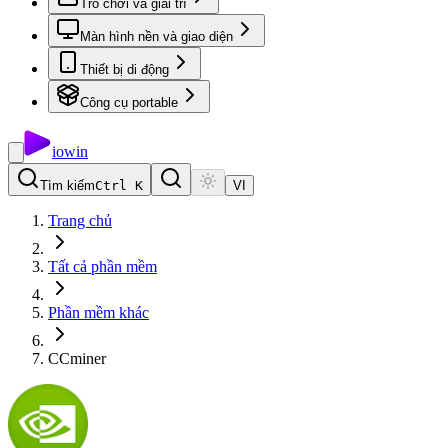
Trò chơi và giải trí
Màn hình nền và giao diện
Thiết bị di động
Công cụ portable
io
win
Tìm kiếm
Ctrl K
VI
Trang chủ
Tất cả phần mềm
Phần mềm khác
CCminer