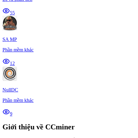
55
SA MP
Phần mềm khác
12
NullDC
Phần mềm khác
9
Giới thiệu về CCminer