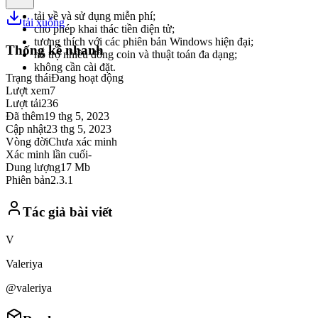
tải về và sử dụng miễn phí;
tải xuống
cho phép khai thác tiền điện tử;
tương thích với các phiên bản Windows hiện đại;
Thống kê nhanh
hỗ trợ nhiều đồng coin và thuật toán đa dạng;
không cần cài đặt.
Trạng thái
Đang hoạt động
Lượt xem
7
Lượt tải
236
Đã thêm
19 thg 5, 2023
Cập nhật
23 thg 5, 2023
Vòng đời
Chưa xác minh
Xác minh lần cuối
-
Dung lượng
17 Mb
Phiên bản
2.3.1
Tác giả bài viết
V
Valeriya
@valeriya