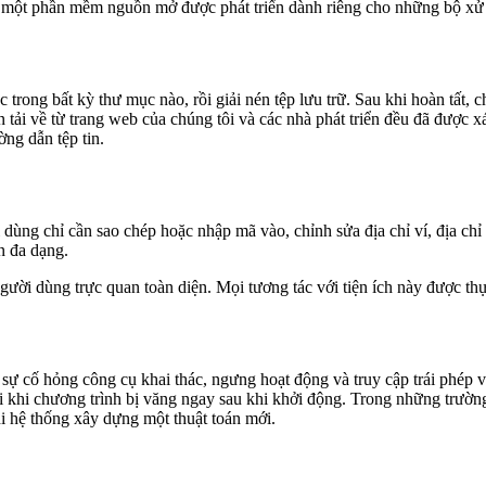
là một phần mềm nguồn mở được phát triển dành riêng cho những bộ xử
 trong bất kỳ thư mục nào, rồi giải nén tệp lưu trữ. Sau khi hoàn tất,
n tải về từ trang web của chúng tôi và các nhà phát triển đều đã được 
ờng dẫn tệp tin.
ùng chỉ cần sao chép hoặc nhập mã vào, chỉnh sửa địa chỉ ví, địa chỉ 
án đa dạng.
người dùng trực quan toàn diện. Mọi tương tác với tiện ích này được th
ự cố hỏng công cụ khai thác, ngưng hoạt động và truy cập trái phép và
đôi khi chương trình bị văng ngay sau khi khởi động. Trong những tr
i hệ thống xây dựng một thuật toán mới.