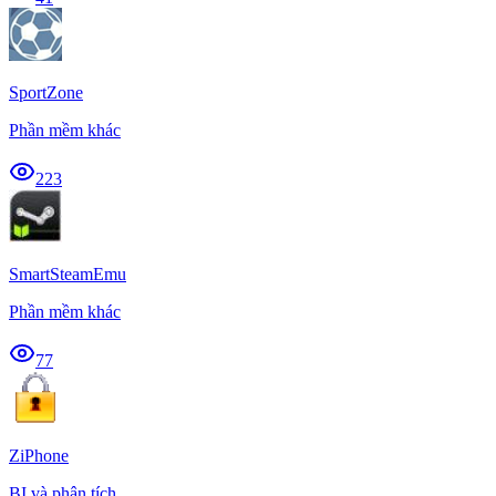
SportZone
Phần mềm khác
223
SmartSteamEmu
Phần mềm khác
77
ZiPhone
BI và phân tích