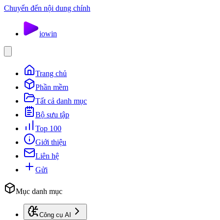
Chuyển đến nội dung chính
io
win
Trang chủ
Phần mềm
Tất cả danh mục
Bộ sưu tập
Top 100
Giới thiệu
Liên hệ
Gửi
Mục danh mục
Công cụ AI