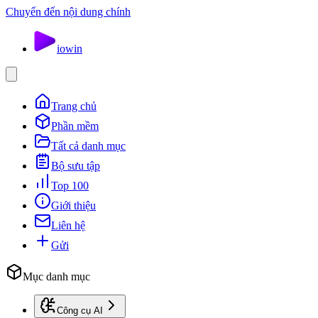
Chuyển đến nội dung chính
io
win
Trang chủ
Phần mềm
Tất cả danh mục
Bộ sưu tập
Top 100
Giới thiệu
Liên hệ
Gửi
Mục danh mục
Công cụ AI