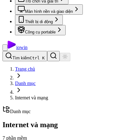
Trò chơi và giải trí
Màn hình nền và giao diện
Thiết bị di động
Công cụ portable
io
win
Tìm kiếm
Ctrl K
Trang chủ
Danh mục
Internet và mạng
Danh mục
Internet và mạng
7
phần mềm