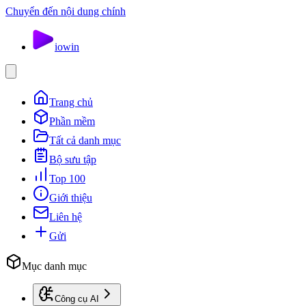
Chuyển đến nội dung chính
io
win
Trang chủ
Phần mềm
Tất cả danh mục
Bộ sưu tập
Top 100
Giới thiệu
Liên hệ
Gửi
Mục danh mục
Công cụ AI