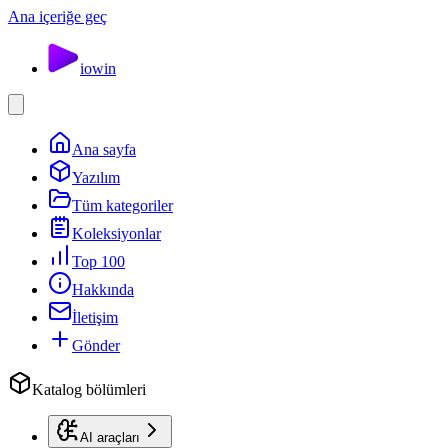
Ana içeriğe geç
io
win
Ana sayfa
Yazılım
Tüm kategoriler
Koleksiyonlar
Top 100
Hakkında
İletişim
Gönder
Katalog bölümleri
AI araçları