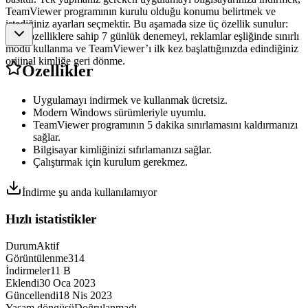
TeamViewer programının kurulu olduğu konumu belirtmek ve
istediğiniz ayarları seçmektir. Bu aşamada size üç özellik sunulur:
Tüm özelliklere sahip 7 günlük denemeyi, reklamlar eşliğinde sınırlı
modu kullanma ve TeamViewer’ı ilk kez başlattığınızda edindiğiniz
orijinal kimliğe geri dönme.
Özellikler
Uygulamayı indirmek ve kullanmak ücretsiz.
Modern Windows sürümleriyle uyumlu.
TeamViewer programının 5 dakika sınırlamasını kaldırmanızı
sağlar.
Bilgisayar kimliğinizi sıfırlamanızı sağlar.
Çalıştırmak için kurulum gerekmez.
İndirme şu anda kullanılamıyor
Hızlı istatistikler
Durum
Aktif
Görüntülenme
314
İndirmeler
11 B
Eklendi
30 Oca 2023
Güncellendi
18 Nis 2023
Yaşam döngüsü
Doğrulanmadı