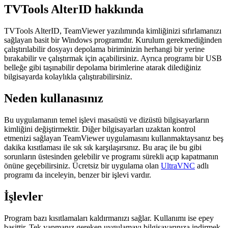
TVTools AlterID hakkında
TVTools AlterID, TeamViewer yazılımında kimliğinizi sıfırlamanızı
sağlayan basit bir Windows programıdır. Kurulum gerekmediğinden
çalıştırılabilir dosyayı depolama biriminizin herhangi bir yerine
bırakabilir ve çalıştırmak için açabilirsiniz. Ayrıca programı bir USB
belleğe gibi taşınabilir depolama birimlerine atarak dilediğiniz
bilgisayarda kolaylıkla çalıştırabilirsiniz.
Neden kullanasınız
Bu uygulamanın temel işlevi masaüstü ve dizüstü bilgisayarların
kimliğini değiştirmektir. Diğer bilgisayarları uzaktan kontrol
etmenizi sağlayan TeamViewer uygulamasını kullanmaktaysanız beş
dakika kısıtlaması ile sık sık karşılaşırsınız. Bu araç ile bu gibi
sorunların üstesinden gelebilir ve programı sürekli açıp kapatmanın
önüne geçebilirsiniz. Ücretsiz bir uygulama olan
UltraVNC
adlı
programı da inceleyin, benzer bir işlevi vardır.
İşlevler
Program bazı kısıtlamaları kaldırmanızı sağlar. Kullanımı ise epey
basittir. Tek yapmanız gereken uygulamayı bilgisayarınıza indirmek,