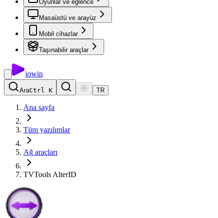
Oyunlar ve eğlence
Masaüstü ve arayüz
Mobil cihazlar
Taşınabilir araçlar
io
win
Ara
Ctrl K
TR
Ana sayfa
Tüm yazılımlar
Ağ araçları
TVTools AlterID