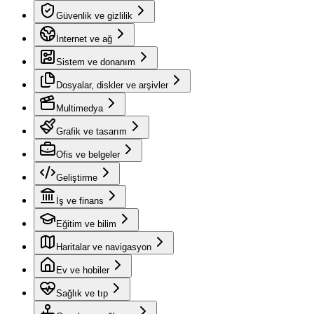
Güvenlik ve gizlilik
İnternet ve ağ
Sistem ve donanım
Dosyalar, diskler ve arşivler
Multimedya
Grafik ve tasarım
Ofis ve belgeler
Geliştirme
İş ve finans
Eğitim ve bilim
Haritalar ve navigasyon
Ev ve hobiler
Sağlık ve tıp