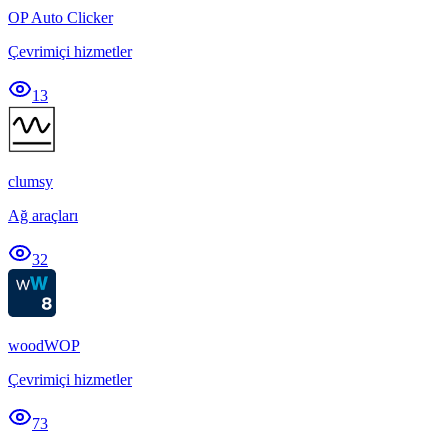
OP Auto Clicker
Çevrimiçi hizmetler
13
clumsy
Ağ araçları
32
woodWOP
Çevrimiçi hizmetler
73