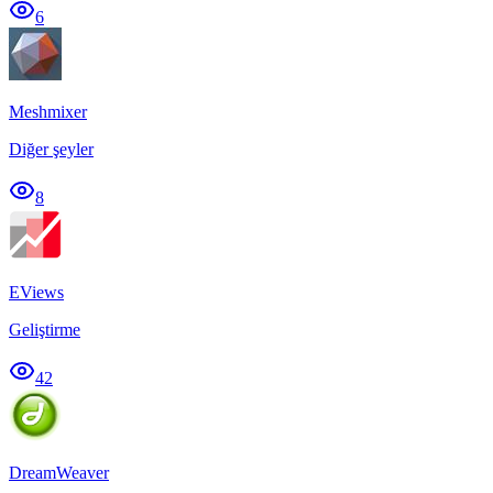
6
Meshmixer
Diğer şeyler
8
EViews
Geliştirme
42
DreamWeaver