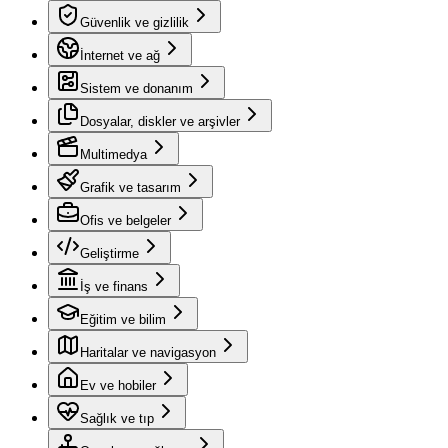
Güvenlik ve gizlilik
İnternet ve ağ
Sistem ve donanım
Dosyalar, diskler ve arşivler
Multimedya
Grafik ve tasarım
Ofis ve belgeler
Geliştirme
İş ve finans
Eğitim ve bilim
Haritalar ve navigasyon
Ev ve hobiler
Sağlık ve tıp