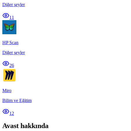
Diğer şeyler
11
HP Scan
Diğer şeyler
26
Miro
Bilim ve Eğitim
12
Avast hakkında