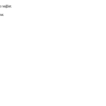
 sağlar.
ır.