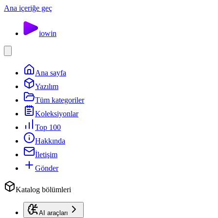
Ana içeriğe geç
io
win
Ana sayfa
Yazılım
Tüm kategoriler
Koleksiyonlar
Top 100
Hakkında
İletişim
Gönder
Katalog bölümleri
AI araçları