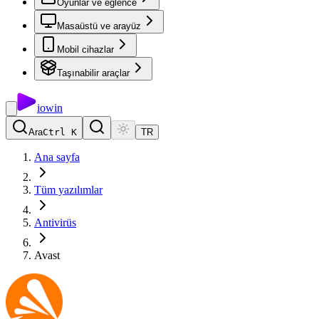
Oyunlar ve eğlence
Masaüstü ve arayüz
Mobil cihazlar
Taşınabilir araçlar
io
win
Ara
Ctrl K
TR
Ana sayfa
Tüm yazılımlar
Antivirüs
Avast