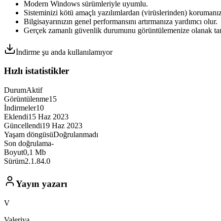
Modern Windows sürümleriyle uyumlu.
Sisteminizi kötü amaçlı yazılımlardan (virüslerinden) korumanızı
Bilgisayarınızın genel performansını artırmanıza yardımcı olur.
Gerçek zamanlı güvenlik durumunu görüntülemenize olanak tan
İndirme şu anda kullanılamıyor
Hızlı istatistikler
Durum
Aktif
Görüntülenme
15
İndirmeler
10
Eklendi
15 Haz 2023
Güncellendi
19 Haz 2023
Yaşam döngüsü
Doğrulanmadı
Son doğrulama
-
Boyut
0,1 Mb
Sürüm
2.1.84.0
Yayın yazarı
V
Valeriya