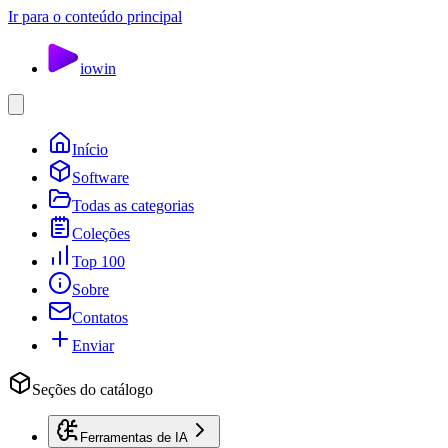
Ir para o conteúdo principal
io
win
Início
Software
Todas as categorias
Coleções
Top 100
Sobre
Contatos
Enviar
Seções do catálogo
Ferramentas de IA