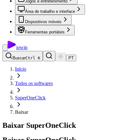
Jogos e entretenimento
Área de trabalho e interface
Dispositivos móveis
Ferramentas portáteis
io
win
Buscar
Ctrl K
PT
Início
Todos os softwares
SuperOneClick
Baixar
Baixar SuperOneClick
Baixar
SuperOneClick