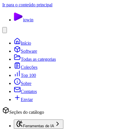
Ir para o conteúdo principal
io
win
Início
Software
Todas as categorias
Coleções
Top 100
Sobre
Contatos
Enviar
Seções do catálogo
Ferramentas de IA