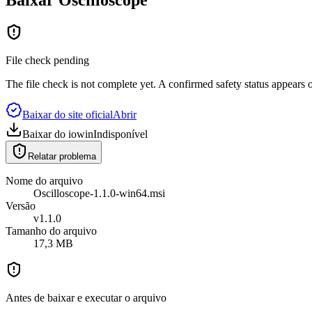
File check pending
The file check is not complete yet. A confirmed safety status appears o
Baixar do site oficial
Abrir
Baixar do iowin
Indisponível
Relatar problema
Nome do arquivo
Oscilloscope-1.1.0-win64.msi
Versão
v1.1.0
Tamanho do arquivo
17,3 MB
Antes de baixar e executar o arquivo