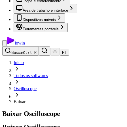
Jogos e entretenimento
Área de trabalho e interface
Dispositivos móveis
Ferramentas portáteis
io
win
Buscar
Ctrl K
PT
Início
Todos os softwares
Oscilloscope
Baixar
Baixar Oscilloscope
Baixar
Oscilloscope