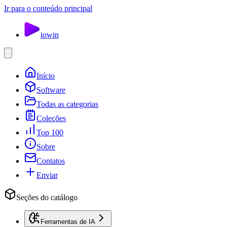
Ir para o conteúdo principal
io
win
Início
Software
Todas as categorias
Coleções
Top 100
Sobre
Contatos
Enviar
Seções do catálogo
Ferramentas de IA