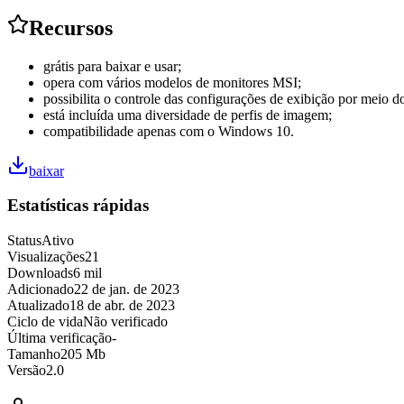
Recursos
grátis para baixar e usar;
opera com vários modelos de monitores MSI;
possibilita o controle das configurações de exibição por meio do
está incluída uma diversidade de perfis de imagem;
compatibilidade apenas com o Windows 10.
baixar
Estatísticas rápidas
Status
Ativo
Visualizações
21
Downloads
6 mil
Adicionado
22 de jan. de 2023
Atualizado
18 de abr. de 2023
Ciclo de vida
Não verificado
Última verificação
-
Tamanho
205 Mb
Versão
2.0