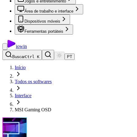
Jogos e entretenimento
Área de trabalho e interface
Dispositivos móveis
Ferramentas portáteis
io
win
Buscar
Ctrl K
PT
Início
Todos os softwares
Interface
MSI Gaming OSD