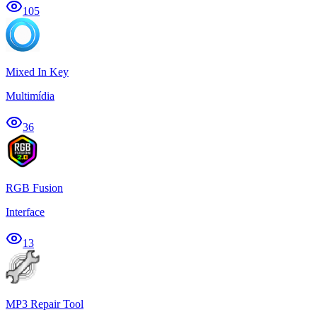
105
Mixed In Key
Multimídia
36
RGB Fusion
Interface
13
MP3 Repair Tool