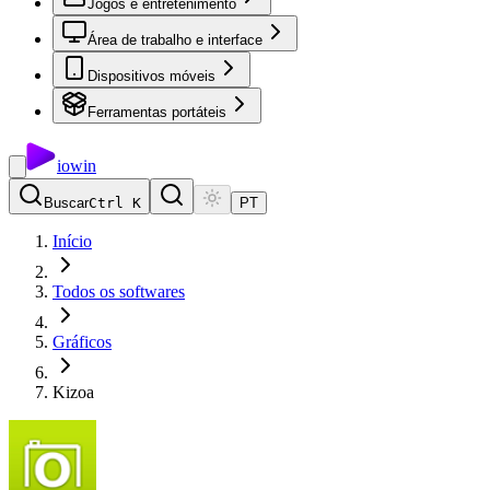
Jogos e entretenimento
Área de trabalho e interface
Dispositivos móveis
Ferramentas portáteis
io
win
Buscar
Ctrl K
PT
Início
Todos os softwares
Gráficos
Kizoa