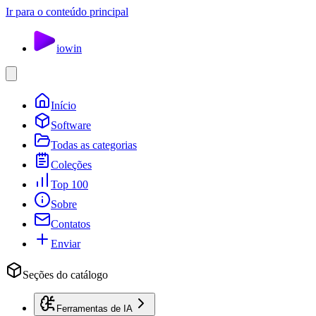
Ir para o conteúdo principal
io
win
Início
Software
Todas as categorias
Coleções
Top 100
Sobre
Contatos
Enviar
Seções do catálogo
Ferramentas de IA