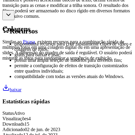
transição para as cenas e modificar a trilha sonora. O resultado dos
filmes poderá ser armazenado no disco rígido em diversos formatos
de arquivo comuns.
Colagens
Recursos
Similar ao
Picasa
, existem recursos para a combinação rápida de
disponibiliza recursos para criar rapidamente clipes de vídeo e
múltiplas fotos em uma colagem digital ou em uma apresentação de
colagens de fotos;
slides. A dimensão do quadro de saída é regulável. O usuário poderá
grátis para baixar e usar;
misturar as fotos para randomizar a sequência de exibição.
possui uma ampla seleção de modelos para diversos fins;
permite a configuração de efeitos de transição customizados
entre quadros individuais;
compatibilidade com todas as versões atuais do Windows.
baixar
Estatísticas rápidas
Status
Ativo
Visualizações
4
Downloads
15
Adicionado
02 de jun. de 2023
Atualizado
12 de jul. de 2023