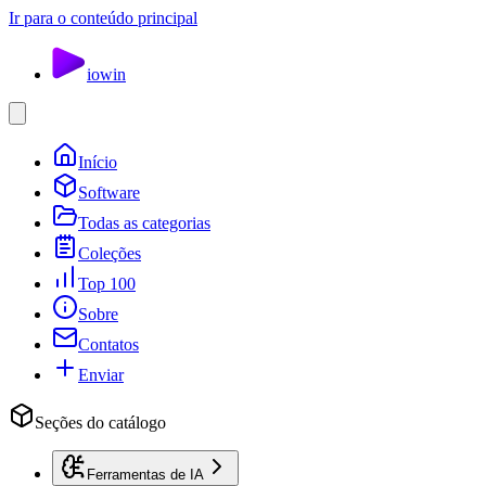
Ir para o conteúdo principal
io
win
Início
Software
Todas as categorias
Coleções
Top 100
Sobre
Contatos
Enviar
Seções do catálogo
Ferramentas de IA