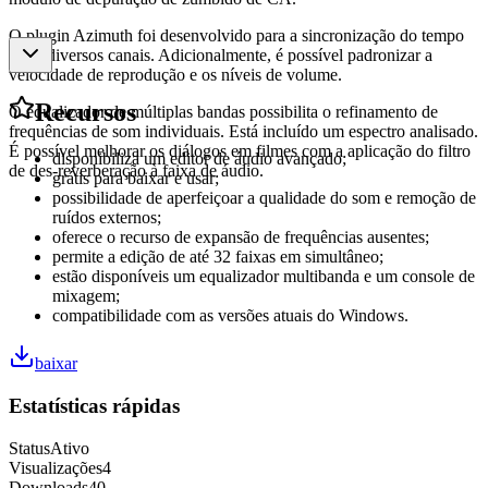
O plugin Azimuth foi desenvolvido para a sincronização do tempo
entre diversos canais. Adicionalmente, é possível padronizar a
velocidade de reprodução e os níveis de volume.
Recursos
O equalizador de múltiplas bandas possibilita o refinamento de
frequências de som individuais. Está incluído um espectro analisado.
É possível melhorar os diálogos em filmes com a aplicação do filtro
disponibiliza um editor de áudio avançado;
de des-reverberação à faixa de áudio.
grátis para baixar e usar;
possibilidade de aperfeiçoar a qualidade do som e remoção de
ruídos externos;
oferece o recurso de expansão de frequências ausentes;
permite a edição de até 32 faixas em simultâneo;
estão disponíveis um equalizador multibanda e um console de
mixagem;
compatibilidade com as versões atuais do Windows.
baixar
Estatísticas rápidas
Status
Ativo
Visualizações
4
Downloads
40