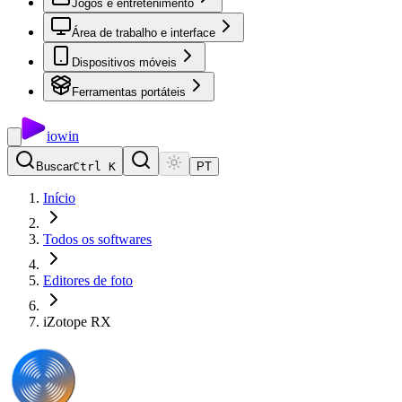
Jogos e entretenimento
Área de trabalho e interface
Dispositivos móveis
Ferramentas portáteis
io
win
Buscar
Ctrl K
PT
Início
Todos os softwares
Editores de foto
iZotope RX