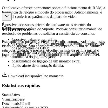
O aplicativo oferece pormenores sobre o funcionamento da RAM, a
frequência de relógio e modelo do processador. Adicionalmente, é
possível conferir os parâmetros da placa de vídeo.
É possível acessar os drivers de hardware mais recentes do
Recursos
fabricante Intel na área de Suporte. Pode-se consultar o manual de
resolução de problemas ou solicitar a assistência do consultor.
é possível baixar e usar grátis;
Este aplicativo possibilita efetuar a escolha automatizada dos ajustes
tal como o WattMan, este programa possibilita a modificação
ideais do sistema para aprimorar o desempenho. A fim de habilitar
dos parâmetros da GPU;
esta possibilidade, é possível escolher na lista da página inicial o
resolução de tela e ajustes de contraste, inclusive escolha
jogo pretendido ou indicar o caminho para o arquivo executável.
automática do jogo desejado;
possibilidade de ligação de um monitor extra;
rápido ajuste de orientação da tela.
Download indisponível no momento
Estatísticas rápidas
Status
Ativo
Visualizações
9
Downloads
7,9 mil
Adicionado
23 de jan. de 2023