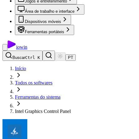
Jogos e entretenimento
Área de trabalho e interface
Dispositivos móveis
Ferramentas portáteis
io
win
Buscar
Ctrl K
PT
Início
Todos os softwares
Ferramentas do sistema
Intel Graphics Control Panel