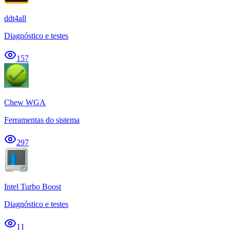
ddt4all
Diagnóstico e testes
157
Chew WGA
Ferramentas do sistema
297
Intel Turbo Boost
Diagnóstico e testes
11