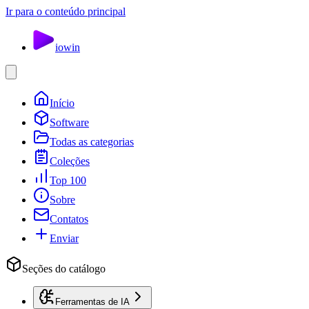
Ir para o conteúdo principal
io
win
Início
Software
Todas as categorias
Coleções
Top 100
Sobre
Contatos
Enviar
Seções do catálogo
Ferramentas de IA