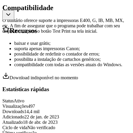
Compatibilidade
O utilitário oferece suporte a impressoras E400, G, IB, MB, MX,
etc. A fim de assegurar que o programa pode trabalhar com seu
Recursos
dispositivo, aperte o botão Test Print na tela inicial.
baixar e usar grátis;
suporta apenas impressoras Canon;
possibilidade de redefinir o contador de erros;
possibilita a instalação de cartuchos genéricos;
compatibilidade com todas as versões atuais do Windows.
Download indisponível no momento
Estatísticas rápidas
Status
Ativo
Visualizações
497
Downloads
14,4 mil
Adicionado
22 de jan. de 2023
Atualizado
18 de abr. de 2023
Ciclo de vida
Não verificado
Última verificação
-