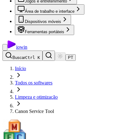
Jogos e entretenimento
Área de trabalho e interface
Dispositivos móveis
Ferramentas portáteis
io
win
Buscar
Ctrl K
PT
Início
Todos os softwares
Limpeza e otimização
Canon Service Tool