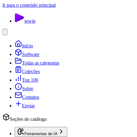
Ir para o conteúdo principal
io
win
Início
Software
Todas as categorias
Coleções
Top 100
Sobre
Contatos
Enviar
Seções do catálogo
Ferramentas de IA