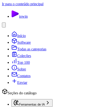
Ir para o conteúdo principal
io
win
Início
Software
Todas as categorias
Coleções
Top 100
Sobre
Contatos
Enviar
Seções do catálogo
Ferramentas de IA