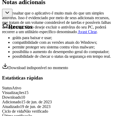
Notas adicionais
Vale ressaltar que o aplicativo é muito mais do que um simples
antivírus. Isso é evidenciado por meio de seus adicionais recursos,
que tratam de um volume considerável de tarefas e possíveis falhas
Recursos
de segurança. Caso deseje excluir o antivírus do seu PC, poderá
recorrer a um utilitário específico denominado
Avast Clear
.
grátis para baixar e usar;
compatibilidade com as versões atuais do Windows;
permite proteger seu sistema contra vírus malware;
possibilita o aumento do desempenho geral do computador;
possibilidade de checar o status da segurança em tempo real.
Download indisponível no momento
Estatísticas rápidas
Status
Ativo
Visualizações
15
Downloads
10
Adicionado
15 de jun. de 2023
Atualizado
19 de jun. de 2023
Ciclo de vida
Não verificado
Última verificação
-