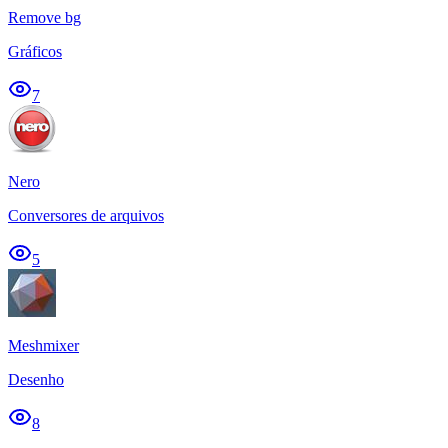
Remove bg
Gráficos
7
Nero
Conversores de arquivos
5
Meshmixer
Desenho
8