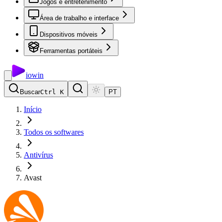
Jogos e entretenimento
Área de trabalho e interface
Dispositivos móveis
Ferramentas portáteis
io
win
Buscar
Ctrl K
PT
Início
Todos os softwares
Antivírus
Avast