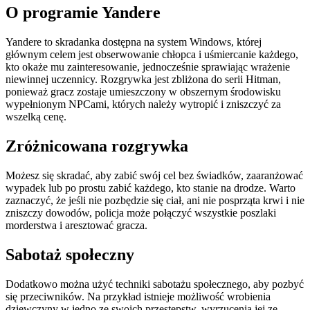
O programie Yandere
Yandere to skradanka dostępna na system Windows, której
głównym celem jest obserwowanie chłopca i uśmiercanie każdego,
kto okaże mu zainteresowanie, jednocześnie sprawiając wrażenie
niewinnej uczennicy. Rozgrywka jest zbliżona do serii Hitman,
ponieważ gracz zostaje umieszczony w obszernym środowisku
wypełnionym NPCami, których należy wytropić i zniszczyć za
wszelką cenę.
Zróżnicowana rozgrywka
Możesz się skradać, aby zabić swój cel bez świadków, zaaranżować
wypadek lub po prostu zabić każdego, kto stanie na drodze. Warto
zaznaczyć, że jeśli nie pozbędzie się ciał, ani nie posprząta krwi i nie
zniszczy dowodów, policja może połączyć wszystkie poszlaki
morderstwa i aresztować gracza.
Sabotaż społeczny
Dodatkowo można użyć techniki sabotażu społecznego, aby pozbyć
się przeciwników. Na przykład istnieje możliwość wrobienia
dziewczyny w jedno ze swoich przestępstw, wyrzucenia jej ze