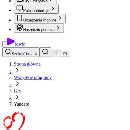
Gry i rozrywka
Pulpit i interfejs
Urządzenia mobilne
Narzędzia portable
io
win
Szukaj
Ctrl K
PL
Strona główna
Wszystkie programy
Gry
Yandere