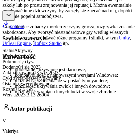
szkoły lub po prostu zrujnowania jej reputacji. Można ewentualnie
przekonać inne dziewczyny, by zaczęły się znęcać nad nią, dopóki
sama nie popełni samobójstwa.
pobierz
Gdy chłopiec zobaczy mordercze czyny gracza, rozgrywka zostanie
zakończona. Aby tworzyć niestandardowe gry według własnych
zasad, można wypróbować różne programy i silniki, w tym
Unity
,
Szybkie statystyki
Unreal Engine
,
Roblox Studio
itp.
Status
Aktywny
Zawartość
Wyświetlenia
12
Pobrania
1,6 tys.
Dodano
04 sie 2023
pobieranie i używanie jest darmowe;
Zaktualizowano
13 wrz 2023
kompatybilność z najnowszymi wersjami Windowsa;
Cykl życia
Niezweryfikowany
możliwość wcielenia się w postać typu yandere;
Ostatnio zweryfikowano
-
możliwość ukrywania zwłok i innych dowodów;
Rozmiar
2,5 Gb
możliwość wrabiana innych ludzi w swoje zbrodnie.
Wersja
2023.3.13.26904
Autor publikacji
V
Valeriya