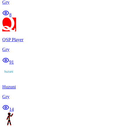
Gry
8
QSP Player
Gry
91
Huzuni
Gry
14