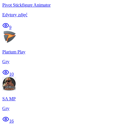
Pivot Stickfigure Animator
Edytory zdjęć
9
Plarium Play
Gry
10
SA MP
Gry
16