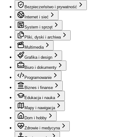
Bezpieczeństwo i prywatność
Internet i sieć
System i sprzęt
Pliki, dyski i archiwa
Multimedia
Grafika i design
Biuro i dokumenty
Programowanie
Biznes i finanse
Edukacja i nauka
Mapy i nawigacja
Dom i hobby
Zdrowie i medycyna