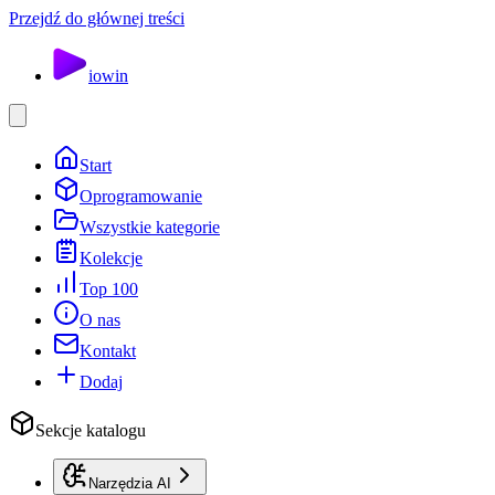
Przejdź do głównej treści
io
win
Start
Oprogramowanie
Wszystkie kategorie
Kolekcje
Top 100
O nas
Kontakt
Dodaj
Sekcje katalogu
Narzędzia AI