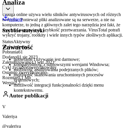
Analiza
Usługa online używa wielu silników antywirusowych od różnych
pobierz
twórców. Ponieważ pliki analizowane są na serwerze, a nie na
komputerze, to jedną z głównych zalet tego narzędzia jest fakt, że
znacznie poprawia się szybkość przetwarzania. VirusTotal potrafi
Szybkie statystyki
wykryć trojany, rootkity i wiele innych typów złośliwych aplikacji.
Status
Aktywny
Zawartość
Wyświetlenia
4
Pobrania
61
Dodano
01 sie 2023
pobieranie i używanie jest darmowe;
Zaktualizowano
13 wrz 2023
kompatybilność z najnowszymi wersjami Windowsa;
Cykl życia
Niezweryfikowany
możliwość analizowania podejrzanych plików;
Ostatnio zweryfikowano
-
możliwość skanowania uruchomionych procesów
Rozmiar
0,1 Mb
systemowych;
Wersja
2.2
możliwość integracji funkcjonalności dzięki menu
kontekstowemu.
Autor publikacji
V
Valeriya
@valeriya