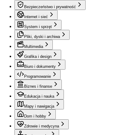
Bezpieczeństwo i prywatność
Internet i sieć
System i sprzęt
Pliki, dyski i archiwa
Multimedia
Grafika i design
Biuro i dokumenty
Programowanie
Biznes i finanse
Edukacja i nauka
Mapy i nawigacja
Dom i hobby
Zdrowie i medycyna