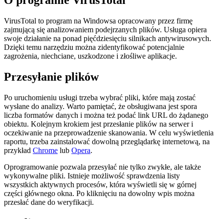
O programie VirusTotal
VirusTotal to program na Windowsa opracowany przez firmę
zajmującą się analizowaniem podejrzanych plików. Usługa opiera
swoje działanie na ponad pięćdziesięciu silnikach antywirusowych.
Dzięki temu narzędziu można zidentyfikować potencjalnie
zagrożenia, niechciane, uszkodzone i złośliwe aplikacje.
Przesyłanie plików
Po uruchomieniu usługi trzeba wybrać pliki, które mają zostać
wysłane do analizy. Warto pamiętać, że obsługiwana jest spora
liczba formatów danych i można też podać link URL do żądanego
obiektu. Kolejnym krokiem jest przesłanie plików na serwer i
oczekiwanie na przeprowadzenie skanowania. W celu wyświetlenia
raportu, trzeba zainstalować dowolną przeglądarkę internetową, na
przykład
Chrome
lub
Opera
.
Oprogramowanie pozwala przesyłać nie tylko zwykłe, ale także
wykonywalne pliki. Istnieje możliwość sprawdzenia listy
wszystkich aktywnych procesów, która wyświetli się w górnej
części głównego okna. Po kliknięciu na dowolny wpis można
przesłać dane do weryfikacji.