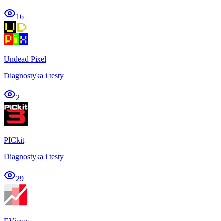
16
Undead Pixel
Diagnostyka i testy
2
PICkit
Diagnostyka i testy
29
EViews