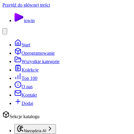
Przejdź do głównej treści
io
win
Start
Oprogramowanie
Wszystkie kategorie
Kolekcje
Top 100
O nas
Kontakt
Dodaj
Sekcje katalogu
Narzędzia AI