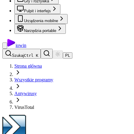
Gry i rozrywka
Pulpit i interfejs
Urządzenia mobilne
Narzędzia portable
io
win
Szukaj
Ctrl K
PL
Strona główna
Wszystkie programy
Antywirusy
VirusTotal