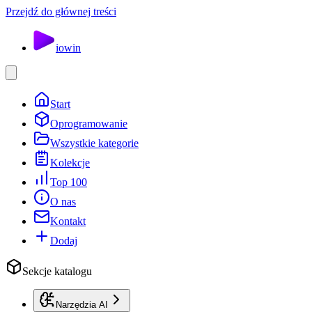
Przejdź do głównej treści
io
win
Start
Oprogramowanie
Wszystkie kategorie
Kolekcje
Top 100
O nas
Kontakt
Dodaj
Sekcje katalogu
Narzędzia AI