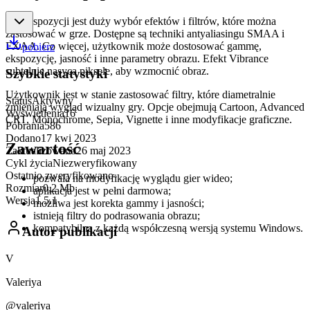
Do dyspozycji jest duży wybór efektów i filtrów, które można
zastosować w grze. Dostępne są techniki antyaliasingu SMAA i
FXAA. Co więcej, użytkownik może dostosować gammę,
pobierz
ekspozycję, jasność i inne parametry obrazu. Efekt Vibrance
subtelnie nasyca piksele, aby wzmocnić obraz.
Szybkie statystyki
Użytkownik jest w stanie zastosować filtry, które diametralnie
Status
Aktywny
zmieniają wygląd wizualny gry. Opcje obejmują Cartoon, Advanced
Wyświetlenia
16
CRT, Monochrome, Sepia, Vignette i inne modyfikacje graficzne.
Pobrania
586
Dodano
17 kwi 2023
Zawartość
Zaktualizowano
26 maj 2023
Cykl życia
Niezweryfikowany
Ostatnio zweryfikowano
-
pozwala na modyfikację wyglądu gier wideo;
Rozmiar
0,2 Mb
aplikacja jest w pełni darmowa;
Wersja
1.5.1
możliwa jest korekta gammy i jasności;
istnieją filtry do podrasowania obrazu;
kompatybilna z każdą współczesną wersją systemu Windows.
Autor publikacji
V
Valeriya
@valeriya