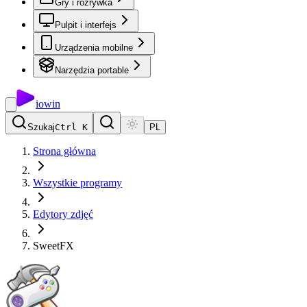
Gry i rozrywka
Pulpit i interfejs
Urządzenia mobilne
Narzędzia portable
io
win
Szukaj
Ctrl K
PL
Strona główna
Wszystkie programy
Edytory zdjęć
SweetFX