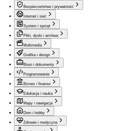
Bezpieczeństwo i prywatność
Internet i sieć
System i sprzęt
Pliki, dyski i archiwa
Multimedia
Grafika i design
Biuro i dokumenty
Programowanie
Biznes i finanse
Edukacja i nauka
Mapy i nawigacja
Dom i hobby
Zdrowie i medycyna