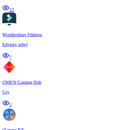
22
Wondershare Filmora
Edytory zdjęć
7
OMEN Gaming Hub
Gry
5
iZotope RX