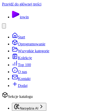
Przejdź do głównej treści
io
win
Start
Oprogramowanie
Wszystkie kategorie
Kolekcje
Top 100
O nas
Kontakt
Dodaj
Sekcje katalogu
Narzędzia AI