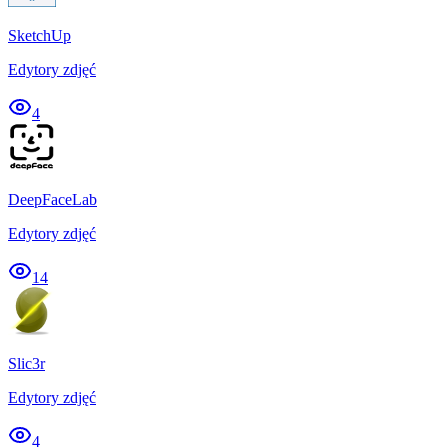
SketchUp
Edytory zdjęć
4
DeepFaceLab
Edytory zdjęć
14
Slic3r
Edytory zdjęć
4