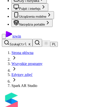
Gry i rozrywka
Pulpit i interfejs
Urządzenia mobilne
Narzędzia portable
io
win
Szukaj
Ctrl K
PL
Strona główna
Wszystkie programy
Edytory zdjęć
Spark AR Studio