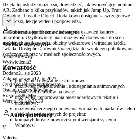
Dzięki tej usłudze można się dowiedzieć, jak tworzyć gry mobilne
AR. Zadbano o kilka przykładów, takich jak Jump Up, Fruit
Catching i Pass the Object. Dodatkowo dostępne są szczegółowe
samouczki, lekcje wideo i podpowiedzi.
Zadbano o dostęp do zaawansowanych ustawień kamery i
Pobieranie jest obecnie niedostępne
mikrofonu. Użytkownicy mają możliwość dodawania do scen
osobistych markery celu, obiekty wektorowe i wirtualne źródła
Szybkie statystyki
światła. Dostępne są również narzędzia do szybkiego publikowania
skończonych prac w mediach społecznościowych.
Status
Aktywny
Wyświetlenia
3
Zawartość
Pobrania
24
Dodano
21 sie 2023
Zaktualizowano
12 lip 2023
pobieranie i używanie jest darmowe;
Cykl życia
Niezweryfikowany
możliwość projektowania i udostępniania animowanych
Ostatnio zweryfikowano
-
postaci AR i efektów na twarz;
Rozmiar
886 Mb
możliwość importowania niestandardowych tekstur i
Wersja
159.1.0.35.39
materiałów;
możliwość ręcznego dodawania wirtualnych markerów celu i
obiektów wektorowych do projektu;
Autor publikacji
kompatybilność z nowoczesnymi wersjami systemu
Windows.
V
Valeriya