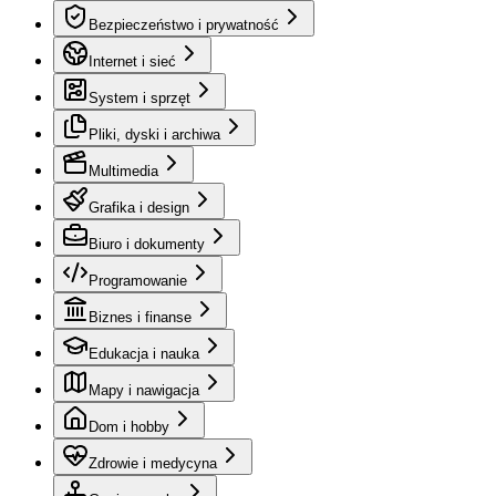
Bezpieczeństwo i prywatność
Internet i sieć
System i sprzęt
Pliki, dyski i archiwa
Multimedia
Grafika i design
Biuro i dokumenty
Programowanie
Biznes i finanse
Edukacja i nauka
Mapy i nawigacja
Dom i hobby
Zdrowie i medycyna