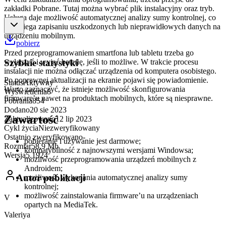
zakładki Pobrane. Tutaj można wybrać plik instalacyjny oraz tryb.
Usługa daje możliwość automatycznej analizy sumy kontrolnej, co
zapobiega zapisaniu uszkodzonych lub nieprawidłowych danych na
urządzeniu mobilnym.
pobierz
Przed przeprogramowaniem smartfona lub tabletu trzeba go
wyłączyć i wyjąć baterię, jeśli to możliwe. W trakcie procesu
Szybkie statystyki
instalacji nie można odłączać urządzenia od komputera osobistego.
Po poprawnej aktualizacji na ekranie pojawi się powiadomienie.
Status
Aktywny
Warto zaznaczyć, że istnieje możliwość skonfigurowania
Wyświetlenia
8
firmware’u nawet na produktach mobilnych, które są niesprawne.
Pobrania
854
Dodano
20 sie 2023
Zawartość
Zaktualizowano
12 lip 2023
Cykl życia
Niezweryfikowany
Ostatnio zweryfikowano
-
pobieranie i używanie jest darmowe;
Rozmiar
58,9 Mb
kompatybilność z najnowszymi wersjami Windowsa;
Wersja
5.1924
możliwość przeprogramowania urządzeń mobilnych z
Androidem;
Autor publikacji
możliwość wykonania automatycznej analizy sumy
kontrolnej;
możliwość zainstalowania firmware’u na urządzeniach
V
opartych na MediaTek.
Valeriya