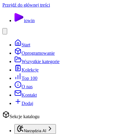
Przejdź do głównej treści
io
win
Start
Oprogramowanie
Wszystkie kategorie
Kolekcje
Top 100
O nas
Kontakt
Dodaj
Sekcje katalogu
Narzędzia AI