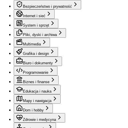
Bezpieczeństwo i prywatność
Internet i sieć
System i sprzęt
Pliki, dyski i archiwa
Multimedia
Grafika i design
Biuro i dokumenty
Programowanie
Biznes i finanse
Edukacja i nauka
Mapy i nawigacja
Dom i hobby
Zdrowie i medycyna