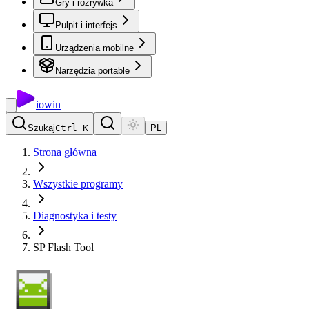
Gry i rozrywka
Pulpit i interfejs
Urządzenia mobilne
Narzędzia portable
io
win
Szukaj
Ctrl K
PL
Strona główna
Wszystkie programy
Diagnostyka i testy
SP Flash Tool