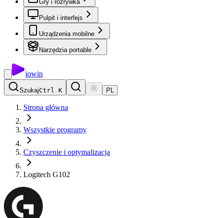
Gry i rozrywka
Pulpit i interfejs
Urządzenia mobilne
Narzędzia portable
io
win
Szukaj
Ctrl K
PL
Strona główna
Wszystkie programy
Czyszczenie i optymalizacja
Logitech G102