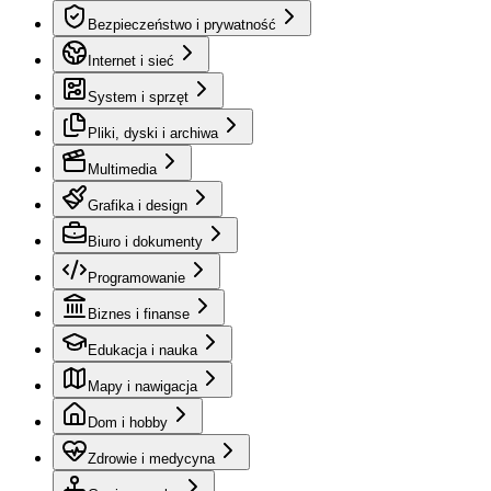
Bezpieczeństwo i prywatność
Internet i sieć
System i sprzęt
Pliki, dyski i archiwa
Multimedia
Grafika i design
Biuro i dokumenty
Programowanie
Biznes i finanse
Edukacja i nauka
Mapy i nawigacja
Dom i hobby
Zdrowie i medycyna