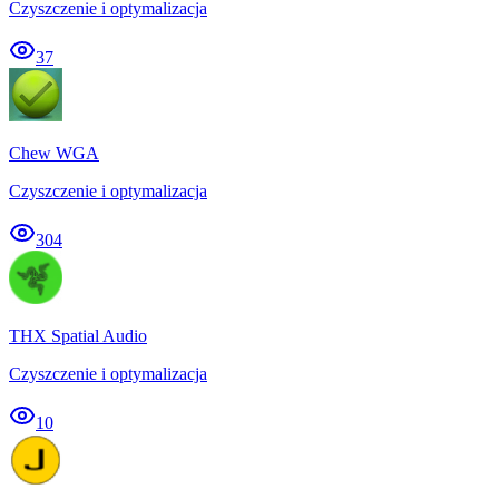
Czyszczenie i optymalizacja
37
Chew WGA
Czyszczenie i optymalizacja
304
THX Spatial Audio
Czyszczenie i optymalizacja
10