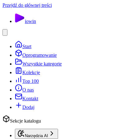
Przejdź do głównej treści
io
win
Start
Oprogramowanie
Wszystkie kategorie
Kolekcje
Top 100
O nas
Kontakt
Dodaj
Sekcje katalogu
Narzędzia AI