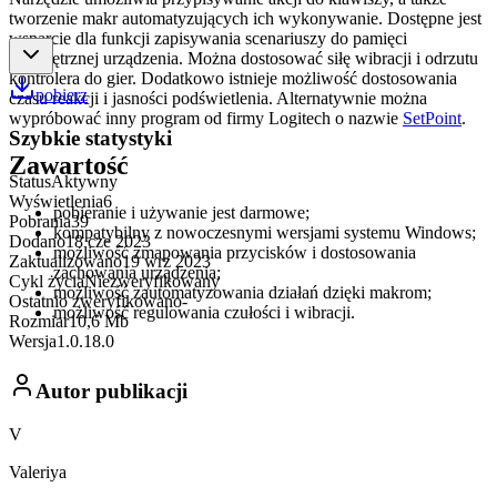
tworzenie makr automatyzujących ich wykonywanie. Dostępne jest
wsparcie dla funkcji zapisywania scenariuszy do pamięci
wewnętrznej urządzenia. Można dostosować siłę wibracji i odrzutu
kontrolera do gier. Dodatkowo istnieje możliwość dostosowania
pobierz
czasu reakcji i jasności podświetlenia. Alternatywnie można
wypróbować inny program od firmy Logitech o nazwie
SetPoint
.
Szybkie statystyki
Zawartość
Status
Aktywny
Wyświetlenia
6
pobieranie i używanie jest darmowe;
Pobrania
39
kompatybilny z nowoczesnymi wersjami systemu Windows;
Dodano
18 cze 2023
możliwość zmapowania przycisków i dostosowania
Zaktualizowano
19 wrz 2023
zachowania urządzenia;
Cykl życia
Niezweryfikowany
możliwość zautomatyzowania działań dzięki makrom;
Ostatnio zweryfikowano
-
możliwość regulowania czułości i wibracji.
Rozmiar
10,6 Mb
Wersja
1.0.18.0
Autor publikacji
V
Valeriya