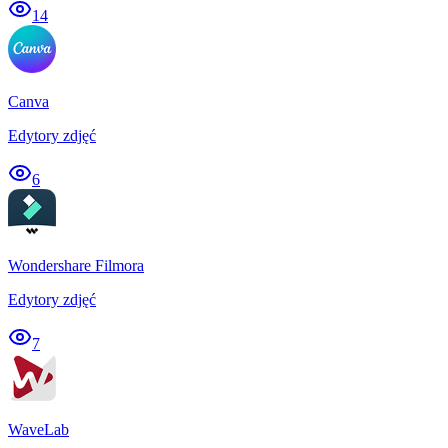
14
Canva
Edytory zdjęć
6
Wondershare Filmora
Edytory zdjęć
7
WaveLab