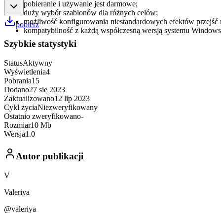
pobieranie i używanie jest darmowe;
duży wybór szablonów dla różnych celów;
możliwość konfigurowania niestandardowych efektów przejść 
pobierz
kompatybilność z każdą współczesną wersją systemu Windows
Szybkie statystyki
Status
Aktywny
Wyświetlenia
4
Pobrania
15
Dodano
27 sie 2023
Zaktualizowano
12 lip 2023
Cykl życia
Niezweryfikowany
Ostatnio zweryfikowano
-
Rozmiar
10 Mb
Wersja
1.0
Autor publikacji
V
Valeriya
@valeriya