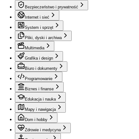
Bezpieczeństwo i prywatność
Internet i sieć
System i sprzęt
Pliki, dyski i archiwa
Multimedia
Grafika i design
Biuro i dokumenty
Programowanie
Biznes i finanse
Edukacja i nauka
Mapy i nawigacja
Dom i hobby
Zdrowie i medycyna