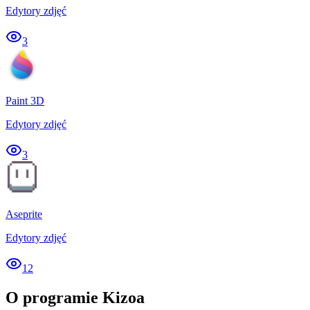
Edytory zdjęć
3
Paint 3D
Edytory zdjęć
3
Aseprite
Edytory zdjęć
12
O programie Kizoa