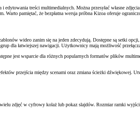
 i edytowania treści multimedialnych. Można przesyłać własne zdjęcia 
. Warto pamiętać, że bezpłatna wersja próbna Kizoa oferuje ogranicz
onów wideo zanim się na jeden zdecydują. Dostępne są setki opcji, kt
odgrup dla łatwiejszej nawigacji. Użytkownicy mają możliwość przełącz
ostępne jest wsparcie dla różnych popularnych formatów plików multi
fektów przejścia między scenami oraz zmiana ścieżki dźwiękowej. U
ia wielu zdjęć w cyfrowy kolaż lub pokaz slajdów. Rozmiar ramki wy