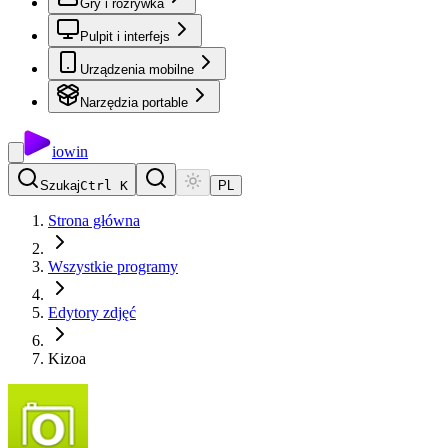
Gry i rozrywka
Pulpit i interfejs
Urządzenia mobilne
Narzędzia portable
io
win
Szukaj
Ctrl K
PL
Strona główna
Wszystkie programy
Edytory zdjęć
Kizoa