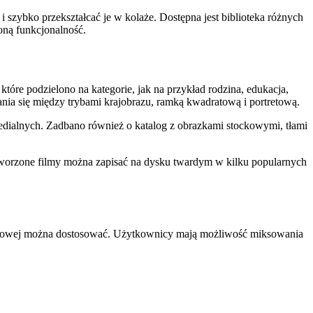
i szybko przekształcać je w kolaże. Dostępna jest biblioteka różnych
oną funkcjonalność.
óre podzielono na kategorie, jak na przykład rodzina, edukacja,
ania się między trybami krajobrazu, ramką kwadratową i portretową.
medialnych. Zadbano również o katalog z obrazkami stockowymi, tłami
tworzone filmy można zapisać na dysku twardym w kilku popularnych
jściowej można dostosować. Użytkownicy mają możliwość miksowania