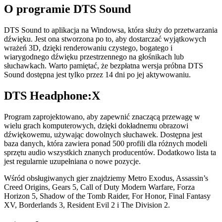
O programie DTS Sound
DTS Sound to aplikacja na Windowsa, która służy do przetwarzania
dźwięku. Jest ona stworzona po to, aby dostarczać wyjątkowych
wrażeń 3D, dzięki renderowaniu czystego, bogatego i
wiarygodnego dźwięku przestrzennego na głośnikach lub
słuchawkach. Warto pamiętać, że bezpłatna wersja próbna DTS
Sound dostępna jest tylko przez 14 dni po jej aktywowaniu.
DTS Headphone:X
Program zaprojektowano, aby zapewnić znaczącą przewagę w
wielu grach komputerowych, dzięki dokładnemu obrazowi
dźwiękowemu, używając dowolnych słuchawek. Dostępna jest
baza danych, która zawiera ponad 500 profili dla różnych modeli
sprzętu audio wszystkich znanych producentów. Dodatkowo lista ta
jest regularnie uzupełniana o nowe pozycje.
Wśród obsługiwanych gier znajdziemy Metro Exodus, Assassin’s
Creed Origins, Gears 5, Call of Duty Modern Warfare, Forza
Horizon 5, Shadow of the Tomb Raider, For Honor, Final Fantasy
XV, Borderlands 3, Resident Evil 2 i The Division 2.