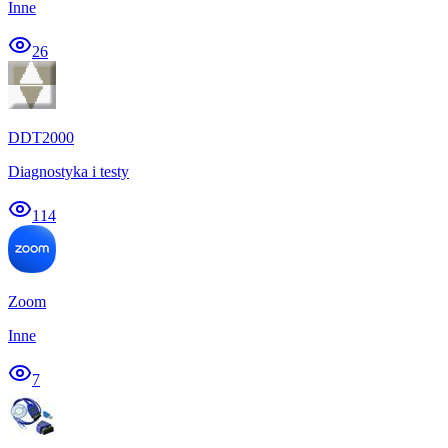
Inne
26
DDT2000
Diagnostyka i testy
114
Zoom
Inne
7