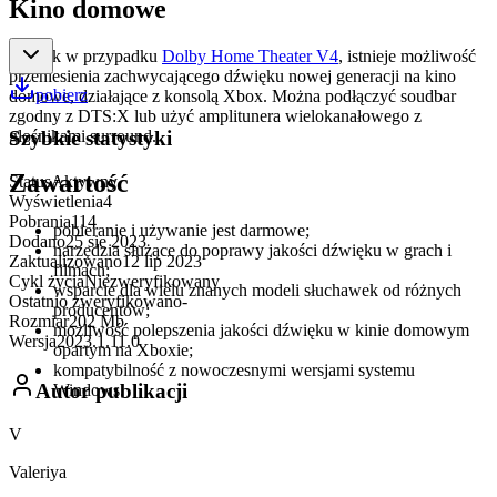
Kino domowe
Tak jak w przypadku
Dolby Home Theater V4
, istnieje możliwość
przeniesienia zachwycającego dźwięku nowej generacji na kino
pobierz
domowe, działające z konsolą Xbox. Można podłączyć soudbar
zgodny z DTS:X lub użyć amplitunera wielokanałowego z
głośnikami surround.
Szybkie statystyki
Zawartość
Status
Aktywny
Wyświetlenia
4
Pobrania
114
pobieranie i używanie jest darmowe;
Dodano
25 sie 2023
narzędzia służące do poprawy jakości dźwięku w grach i
Zaktualizowano
12 lip 2023
filmach;
Cykl życia
Niezweryfikowany
wsparcie dla wielu znanych modeli słuchawek od różnych
Ostatnio zweryfikowano
-
producentów;
Rozmiar
202 Mb
możliwość polepszenia jakości dźwięku w kinie domowym
Wersja
2023.1.11.0
opartym na Xboxie;
kompatybilność z nowoczesnymi wersjami systemu
Autor publikacji
Windows.
V
Valeriya