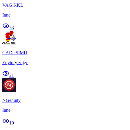
VAG KKL
Inne
33
CADe SIMU
Edytory zdjęć
21
NGenuity
Inne
19