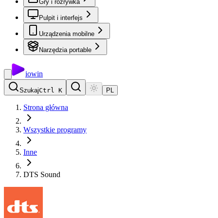
Gry i rozrywka
Pulpit i interfejs
Urządzenia mobilne
Narzędzia portable
io
win
Szukaj
Ctrl K
PL
Strona główna
Wszystkie programy
Inne
DTS Sound