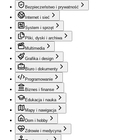
Bezpieczeństwo i prywatność
Internet i sieć
System i sprzęt
Pliki, dyski i archiwa
Multimedia
Grafika i design
Biuro i dokumenty
Programowanie
Biznes i finanse
Edukacja i nauka
Mapy i nawigacja
Dom i hobby
Zdrowie i medycyna