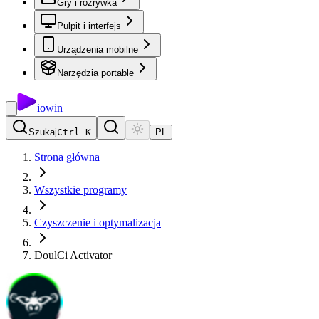
Gry i rozrywka
Pulpit i interfejs
Urządzenia mobilne
Narzędzia portable
io
win
Szukaj
Ctrl K
PL
Strona główna
Wszystkie programy
Czyszczenie i optymalizacja
DoulCi Activator