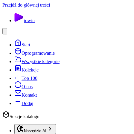
Przejdź do głównej treści
io
win
Start
Oprogramowanie
Wszystkie kategorie
Kolekcje
Top 100
O nas
Kontakt
Dodaj
Sekcje katalogu
Narzędzia AI