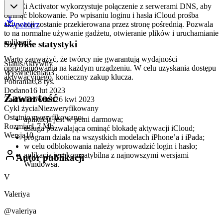
DoulCi Activator wykorzystuje połączenie z serwerami DNS, aby
ominąć blokowanie. Po wpisaniu loginu i hasła iCloud prośba
aktywacji zostanie przekierowana przez stronę pośrednią. Pozwala
pobierz
to na normalne używanie gadżetu, otwieranie plików i uruchamianie
aplikacji.
Szybkie statystyki
Warto zauważyć, że twórcy nie gwarantują wydajności
Status
Aktywny
oprogramowania na każdym urządzeniu. W celu uzyskania dostępu
Wyświetlenia
63
aktywacyjnego, konieczny zakup klucza.
Pobrania
6,8 tys.
Dodano
16 lut 2023
Zawartość
Zaktualizowano
26 kwi 2023
Cykl życia
Niezweryfikowany
Ostatnio zweryfikowano
-
aplikacja jest w pełni darmowa;
Rozmiar
1,7 Mb
usługa pozwalająca ominąć blokadę aktywacji iCloud;
Wersja
10
program działa na wszystkich modelach iPhone’a i iPada;
w celu odblokowania należy wprowadzić login i hasło;
aplikacja jest kompatybilna z najnowszymi wersjami
Autor publikacji
Windowsa.
V
Valeriya
@valeriya