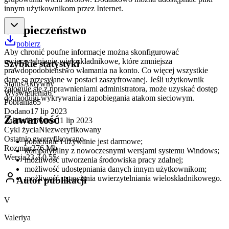
innym użytkownikom przez Internet.
Bezpieczeństwo
pobierz
Aby chronić poufne informacje można skonfigurować
uwierzytelnianie wieloskładnikowe, które zmniejsza
Szybkie statystyki
prawdopodobieństwo włamania na konto. Co więcej wszystkie
dane są przesyłane w postaci zaszyfrowanej. Jeśli użytkownik
Status
Aktywny
zaloguje się z uprawnieniami administratora, może uzyskać dostęp
Wyświetlenia
6
do modułu wykrywania i zapobiegania atakom sieciowym.
Pobrania
65
Dodano
17 lip 2023
Zawartość
Zaktualizowano
11 lip 2023
Cykl życia
Niezweryfikowany
Ostatnio zweryfikowano
-
pobieranie i używanie jest darmowe;
Rozmiar
276 Mb
kompatybilny z nowoczesnymi wersjami systemu Windows;
Wersja
23.3.0.55
możliwość utworzenia środowiska pracy zdalnej;
możliwość udostępniania danych innym użytkownikom;
możliwość ustawienia uwierzytelniania wieloskładnikowego.
Autor publikacji
V
Valeriya