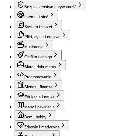
Bezpieczeństwo i prywatność
Internet i sieć
System i sprzęt
Pliki, dyski i archiwa
Multimedia
Grafika i design
Biuro i dokumenty
Programowanie
Biznes i finanse
Edukacja i nauka
Mapy i nawigacja
Dom i hobby
Zdrowie i medycyna