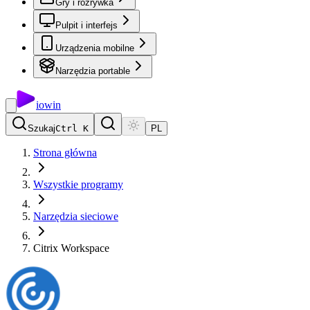
Gry i rozrywka
Pulpit i interfejs
Urządzenia mobilne
Narzędzia portable
io
win
Szukaj
Ctrl K
PL
Strona główna
Wszystkie programy
Narzędzia sieciowe
Citrix Workspace