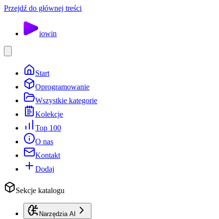
Przejdź do głównej treści
io
win
Start
Oprogramowanie
Wszystkie kategorie
Kolekcje
Top 100
O nas
Kontakt
Dodaj
Sekcje katalogu
Narzędzia AI