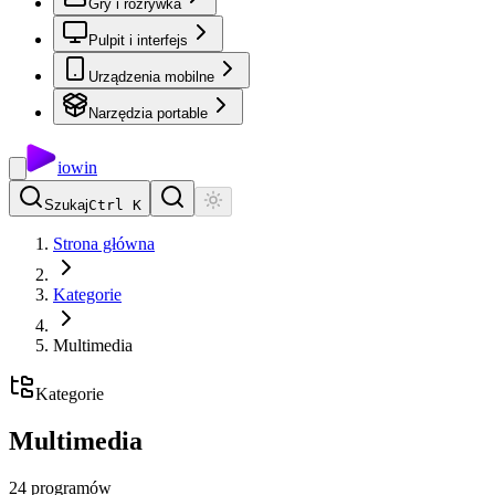
Gry i rozrywka
Pulpit i interfejs
Urządzenia mobilne
Narzędzia portable
io
win
Szukaj
Ctrl K
Strona główna
Kategorie
Multimedia
Kategorie
Multimedia
24
programów