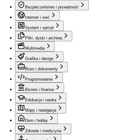
Bezpieczeństwo i prywatność
Internet i sieć
System i sprzęt
Pliki, dyski i archiwa
Multimedia
Grafika i design
Biuro i dokumenty
Programowanie
Biznes i finanse
Edukacja i nauka
Mapy i nawigacja
Dom i hobby
Zdrowie i medycyna