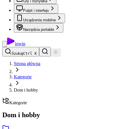
Gry i rozrywka
Pulpit i interfejs
Urządzenia mobilne
Narzędzia portable
io
win
Szukaj
Ctrl K
Strona główna
Kategorie
Dom i hobby
Kategorie
Dom i hobby