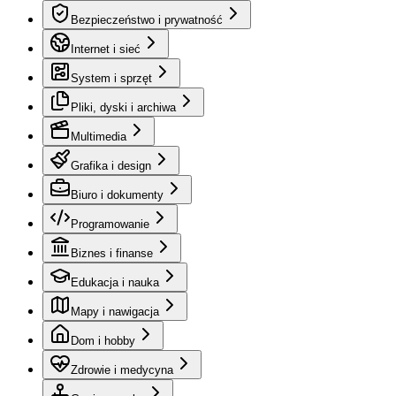
Bezpieczeństwo i prywatność
Internet i sieć
System i sprzęt
Pliki, dyski i archiwa
Multimedia
Grafika i design
Biuro i dokumenty
Programowanie
Biznes i finanse
Edukacja i nauka
Mapy i nawigacja
Dom i hobby
Zdrowie i medycyna