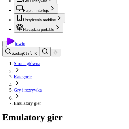
Gry i rozrywka
Pulpit i interfejs
Urządzenia mobilne
Narzędzia portable
io
win
Szukaj
Ctrl K
Strona główna
Kategorie
Gry i rozrywka
Emulatory gier
Emulatory gier