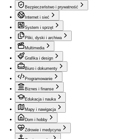
Bezpieczeństwo i prywatność
Internet i sieć
System i sprzęt
Pliki, dyski i archiwa
Multimedia
Grafika i design
Biuro i dokumenty
Programowanie
Biznes i finanse
Edukacja i nauka
Mapy i nawigacja
Dom i hobby
Zdrowie i medycyna