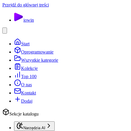
Przejdź do głównej treści
io
win
Start
Oprogramowanie
Wszystkie kategorie
Kolekcje
Top 100
O nas
Kontakt
Dodaj
Sekcje katalogu
Narzędzia AI