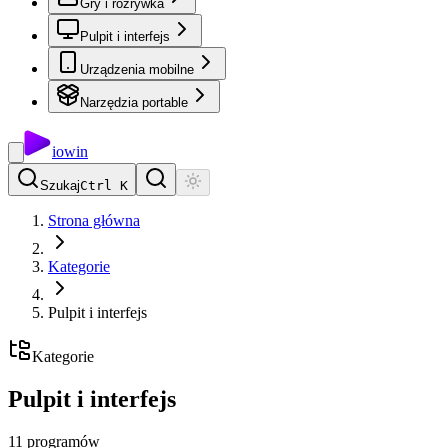
Gry i rozrywka
Pulpit i interfejs
Urządzenia mobilne
Narzędzia portable
io
win
Szukaj
Ctrl K
Strona główna
Kategorie
Pulpit i interfejs
Kategorie
Pulpit i interfejs
11
programów