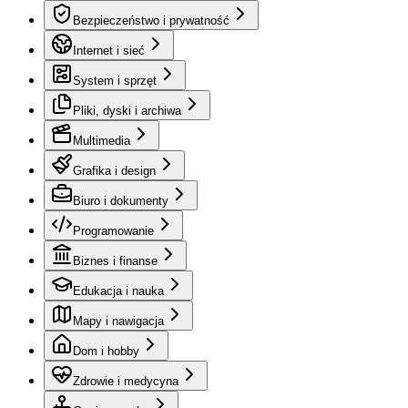
Bezpieczeństwo i prywatność
Internet i sieć
System i sprzęt
Pliki, dyski i archiwa
Multimedia
Grafika i design
Biuro i dokumenty
Programowanie
Biznes i finanse
Edukacja i nauka
Mapy i nawigacja
Dom i hobby
Zdrowie i medycyna