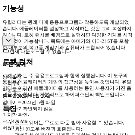
기능성
유틸리티는 원래 마메 응용프로그램과 작동하도록 개발되었
습니다. 에뮬레이터를 설정하고 시작하는 것은 그리 복잡하지
않습니다. 로켓 런처를 배경으로 실행하면 다양한 기계를 시작
하는 것이 가능합니다. 목록에는 아미가와 아타리 ST를 포함
한 대부분의 복고풍 게임기와 컴퓨터가 포함되어 있습니다.
현재 다운로드할 수 없습니다
로켓 런처
빠른 통계
로켓 런처는 주 응용프로그램과 함께 실행됩니다. 이 도구의
상태
활성
목적은 에뮬레이터와 게임의 접근성을 높이는 것입니다. 유틸
조회수
9
리티는 이러한 에뮬레이터를 사용하는 동안 사용자가 가진 옵
다운로드
789
션을 확장합니다. 기본적으로 하이퍼스핀의 백엔드입니다.
등록일
2023년 1월 23일
업데이트
2023년 5월 03일
특징
수명 주기
확인되지 않음
마지막 확인
-
크기
479 Mb
소프트웨어는 무료로 다운 받아 사용할 수 있습니다;
버전
1.5.1
최신 윈도우 버전과 호환됩니다;