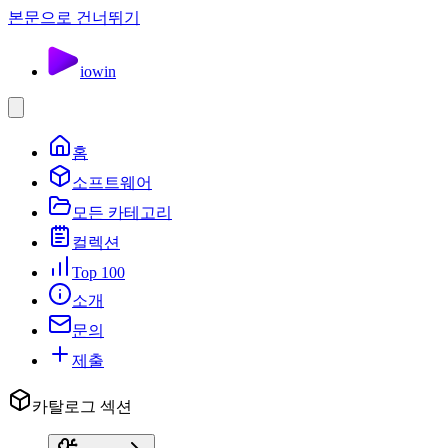
본문으로 건너뛰기
io
win
홈
소프트웨어
모든 카테고리
컬렉션
Top 100
소개
문의
제출
카탈로그 섹션