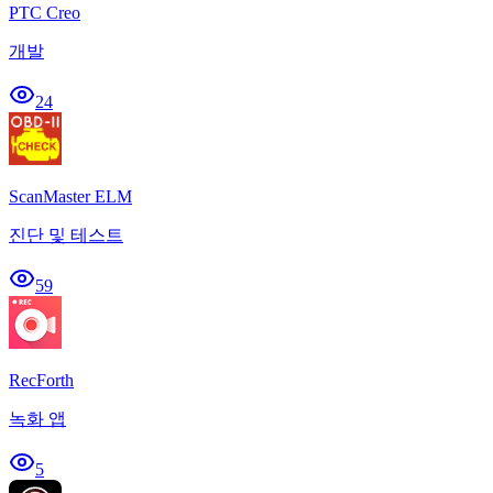
PTC Creo
개발
24
ScanMaster ELM
진단 및 테스트
59
RecForth
녹화 앱
5