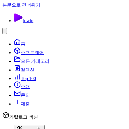
본문으로 건너뛰기
io
win
홈
소프트웨어
모든 카테고리
컬렉션
Top 100
소개
문의
제출
카탈로그 섹션