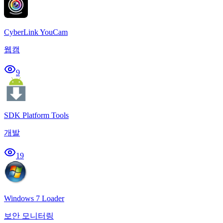
CyberLink YouCam
웹캠
9
SDK Platform Tools
개발
19
Windows 7 Loader
보안 모니터링