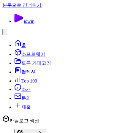
본문으로 건너뛰기
io
win
홈
소프트웨어
모든 카테고리
컬렉션
Top 100
소개
문의
제출
카탈로그 섹션