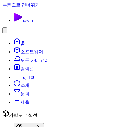
본문으로 건너뛰기
io
win
홈
소프트웨어
모든 카테고리
컬렉션
Top 100
소개
문의
제출
카탈로그 섹션