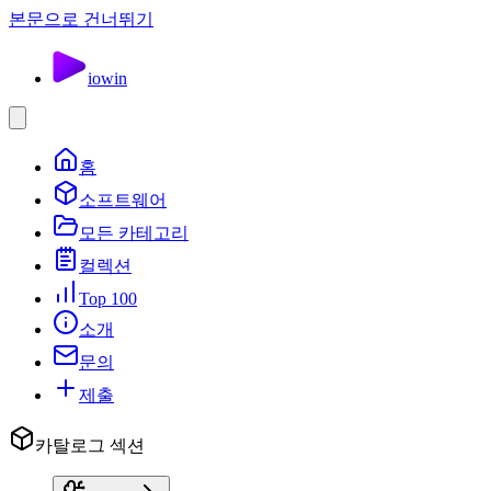
본문으로 건너뛰기
io
win
홈
소프트웨어
모든 카테고리
컬렉션
Top 100
소개
문의
제출
카탈로그 섹션