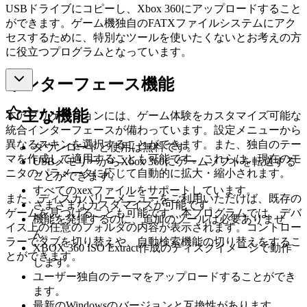
USBドライブにコピーし、Xbox 360にアップロードすること
ができます。ゲーム機独自のFATXファイルシステムにアク
セスするために、特別なツールを使いたくないとお考えの方
に役立つプログラムとなっています。
インターフェース機能
主な機能
本アプリケーションには、ゲーム体験をカスタマイズ可能な
統合インターフェースが備わっています。設定メニューから
異なるスキンを選択することができます。また、独自のテー
ダウンロードと使用は無料です。
マを作成して適用することも可能です。これらは、現在のモ
USBメモリーからXbox 360にゲームソフトを転送する
ニタのパラメータに応じて自動的に拡大・縮小されます。
ことができます。
すべてのxexファイルをサポートしています。
また、ディスカバリーメニューをご利用いただけば、既存の
さまざまなカスタマイズが可能です。
ゲームを見つけることも可能です。本プログラムでは、デバ
機能を発揮するのに、追加のツールは必要ありませ
イス上の任意のフォルダの内容が表示されます。コントロー
ん。
ラーでタブを切り替えや、自動検索機能の切り替えをするこ
XBOX 360 ISO Extract作成のディスクイメージで動作
とができます。
します。
ユーザー独自のテーマをアップロードすることができ
ます。
最新のWindowsのバージョンと互換性があります。