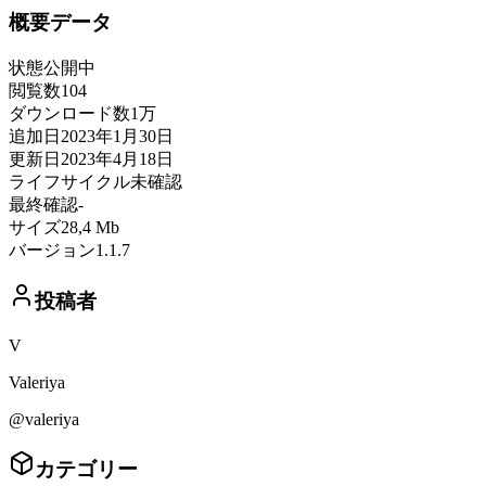
概要データ
状態
公開中
閲覧数
104
ダウンロード数
1万
追加日
2023年1月30日
更新日
2023年4月18日
ライフサイクル
未確認
最終確認
-
サイズ
28,4 Mb
バージョン
1.1.7
投稿者
V
Valeriya
@valeriya
カテゴリー