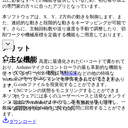
ムに必要なすべての機能を提供しているため、初心者や加工
の専門家の方々に合ったアプリとなっています。
本ソフトウェアは、X、Y、Z方向の動きを制御します。ま
た、連続的な動きと段階的な動きをキーマッピングが可能で
す。さらに、主軸回転数や送り速度を手動で調整したり、切
削ワークや機械座標を定義する機能もご用意しております。
メリット
主な機能
本プログラムは、高度に最適化されたC++コードで書かれて
おり、Arduinoマイクロコントローラの最も革新的な機能を
ダウンロードと使用は無料です。
使っています。その一部は、
Multisim
などの他の特殊な
テンキーでCNCマシンを操作することができます。
Windowsアプリケーションでモデル化されていることがあり
G-codeファイルを視覚化することができます。
ます。
CNCマシンの状態をモニタリングすることができま
本ソフトウェアには多くのユーザーベースと活発なオンライ
す。
ンコミュニティがありますので、基本をより早く習得し、一
最新のWindowsのバージョンと互換性があります。
般的な質問や特定の操作に関する質問に回答することができ
多言語をサポートしています。
ます。
ダウンロード