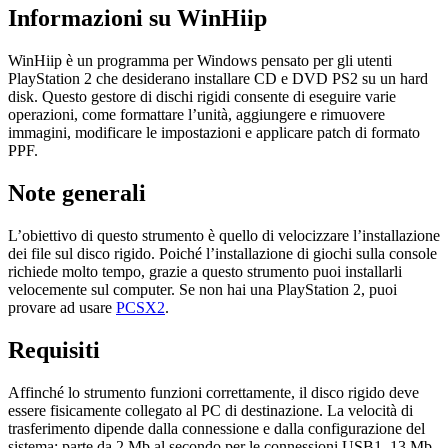
Informazioni su WinHiip
WinHiip è un programma per Windows pensato per gli utenti
PlayStation 2 che desiderano installare CD e DVD PS2 su un hard
disk. Questo gestore di dischi rigidi consente di eseguire varie
operazioni, come formattare l’unità, aggiungere e rimuovere
immagini, modificare le impostazioni e applicare patch di formato
PPF.
Note generali
L’obiettivo di questo strumento è quello di velocizzare l’installazione
dei file sul disco rigido. Poiché l’installazione di giochi sulla console
richiede molto tempo, grazie a questo strumento puoi installarli
velocemente sul computer. Se non hai una PlayStation 2, puoi
provare ad usare
PCSX2
.
Requisiti
Affinché lo strumento funzioni correttamente, il disco rigido deve
essere fisicamente collegato al PC di destinazione. La velocità di
trasferimento dipende dalla connessione e dalla configurazione del
sistema: parte da 2 Mb al secondo per le connessioni USB1, 13 Mb