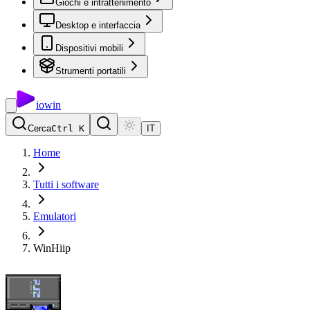
Giochi e intrattenimento
Desktop e interfaccia
Dispositivi mobili
Strumenti portatili
io
win
Cerca
Ctrl K
IT
Home
Tutti i software
Emulatori
WinHiip