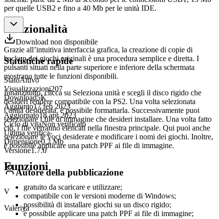
per quelle USB2 e fino a 40 Mb per le unità IDE.
Funzionalità
Download non disponibile
Grazie all’intuitiva interfaccia grafica, la creazione di copie di
backup dei giochi originali è una procedura semplice e diretta. I
Statistiche rapide
pulsanti situati nella parte superiore e inferiore della schermata
mostrano tutte le funzioni disponibili.
Stato
Attivo
Visualizzazioni
207
Innanzitutto, clicca su Seleziona unità e scegli il disco rigido che
Download
5K
desideri rendere compatibile con la PS2. Una volta selezionata
Aggiunto
17 feb 2023
l’unità desiderata, è possibile formattarla. Successivamente puoi
Aggiornato
18 apr 2023
selezionare i file di immagine che desideri installare. Una volta fatto
Ciclo di vita
Non verificato
ciò, i file verranno elencati nella finestra principale. Qui puoi anche
Ultima verifica
-
selezionare le voci desiderate e modificare i nomi dei giochi. Inoltre,
Dimensione
0,2 Mb
è possibile applicare una patch PPF ai file di immagine.
Versione
1.7.6
Funzioni
Autore della pubblicazione
gratuito da scaricare e utilizzare;
V
compatibile con le versioni moderne di Windows;
possibilità di installare giochi su un disco rigido;
Valeriya
è possibile applicare una patch PPF ai file di immagine;