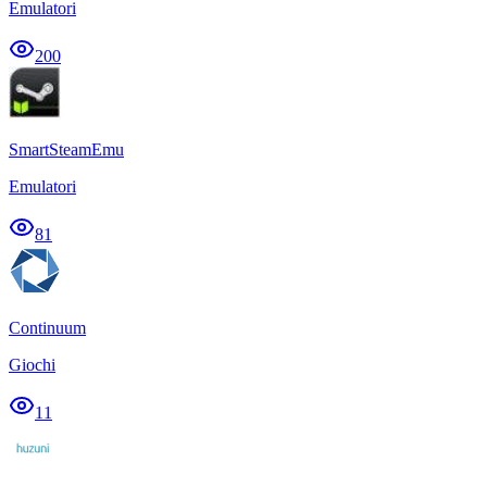
Emulatori
200
SmartSteamEmu
Emulatori
81
Continuum
Giochi
11