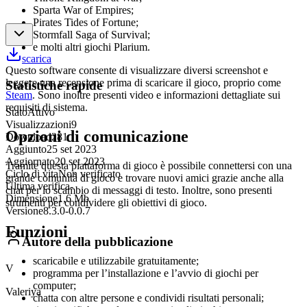
Sparta War of Empires;
Pirates Tides of Fortune;
Stormfall Saga of Survival;
e molti altri giochi Plarium.
scarica
Questo software consente di visualizzare diversi screenshot e
leggere una recensione prima di scaricare il gioco, proprio come
Statistiche rapide
Steam
. Sono inoltre presenti video e informazioni dettagliate sui
requisiti di sistema.
Stato
Attivo
Visualizzazioni
9
Opzioni di comunicazione
Download
281
Aggiunto
25 set 2023
Aggiornato
20 set 2023
Tramite questa piattaforma di gioco è possibile connettersi con una
Ciclo di vita
Non verificato
grande comunità di gioco e trovare nuovi amici grazie anche alla
Ultima verifica
-
chat per lo scambio di messaggi di testo. Inoltre, sono presenti
Dimensione
1,6 Mb
strumenti per condividere gli obiettivi di gioco.
Versione
8.3.0-0.0.7
Funzioni
Autore della pubblicazione
scaricabile e utilizzabile gratuitamente;
V
programma per l’installazione e l’avvio di giochi per
computer;
Valeriya
chatta con altre persone e condividi risultati personali;