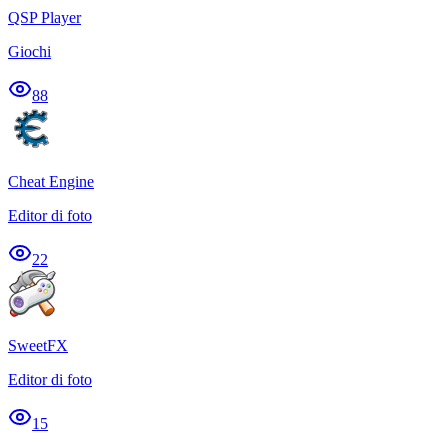
QSP Player
Giochi
88
Cheat Engine
Editor di foto
22
SweetFX
Editor di foto
15