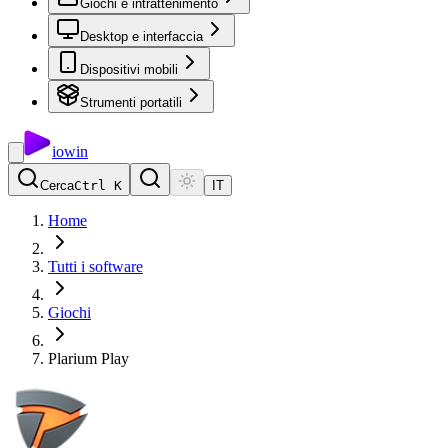
Giochi e intrattenimento
Desktop e interfaccia
Dispositivi mobili
Strumenti portatili
io
win
Cerca
Ctrl K
IT
Home
Tutti i software
Giochi
Plarium Play