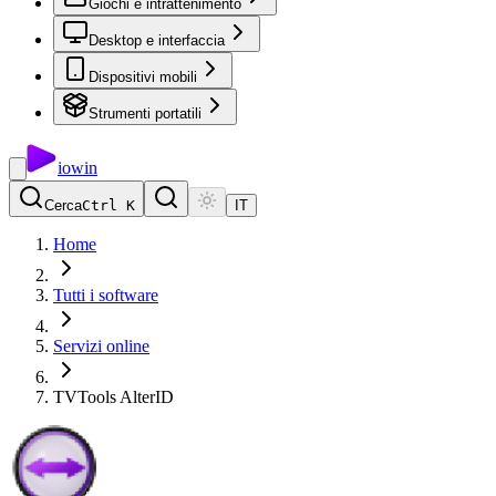
Giochi e intrattenimento
Desktop e interfaccia
Dispositivi mobili
Strumenti portatili
io
win
Cerca
Ctrl K
IT
Home
Tutti i software
Servizi online
TVTools AlterID