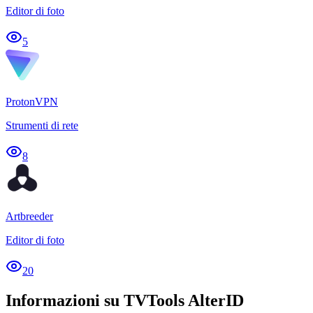
Editor di foto
5
ProtonVPN
Strumenti di rete
8
Artbreeder
Editor di foto
20
Informazioni su TVTools AlterID