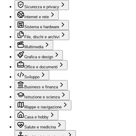
Sicurezza e privacy
Internet e rete
Sistema e hardware
File, dischi e archivi
Multimedia
Grafica e design
Office e documenti
Sviluppo
Business e finanza
Istruzione e scienza
Mappe e navigazione
Casa e hobby
Salute e medicina