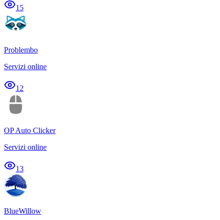
15
Problembo
Servizi online
12
OP Auto Clicker
Servizi online
13
BlueWillow