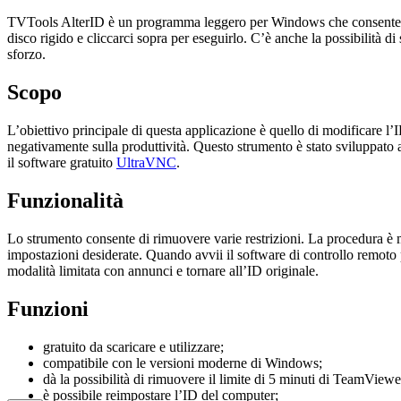
TVTools AlterID è un programma leggero per Windows che consente di re
disco rigido e cliccarci sopra per eseguirlo. C’è anche la possibilità 
sforzo.
Scopo
L’obiettivo principale di questa applicazione è quello di modificare l
negativamente sulla produttività. Questo strumento è stato sviluppato a
il software gratuito
UltraVNC
.
Funzionalità
Lo strumento consente di rimuovere varie restrizioni. La procedura è m
impostazioni desiderate. Quando avvii il software di controllo remoto p
modalità limitata con annunci e tornare all’ID originale.
Funzioni
gratuito da scaricare e utilizzare;
compatibile con le versioni moderne di Windows;
dà la possibilità di rimuovere il limite di 5 minuti di TeamViewe
è possibile reimpostare l’ID del computer;