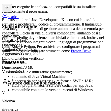
Per poter eseguire le applicazioni compatibili basta installare
semplicemente il programma.
scarica
È incluso inoltre il Java Development Kit con cui è possibile
scrivere e modificare il codice di programmazione. Il linguaggio
Statistiche rapide
Java integra un’opzione di gestione automatica della memoria per
controllare il ciclo di vita di diversi componenti, aiutando così a
Stato
Attivo
evitare le perdite degli elementi archiviati e altri errori. Inoltre, nel
Visualizzazioni
7
software Java sono integrati vecchi linguaggi di programmazione
Download
416
come Ruby e Python. Per archiviare e configurare i programmi
Aggiunto
18 apr 2023
online, è possibile utilizzare strumenti come
Proton Drive
.
Aggiornato
03 mag 2023
Ciclo di vita
Non verificato
Funzioni
Ultima verifica
-
Dimensione
173 Mb
Versione
8.341
scaricabile e utilizzabile gratuitamente;
strumento di Java Virtual Machine;
è necessario per poter eseguire formati SWF e JAR;
Autore della pubblicazione
aiuta i programmatori a scrivere codici per app Java;
compatibile con tutte le versioni recenti di Windows.
V
Valeriya
@valeriya