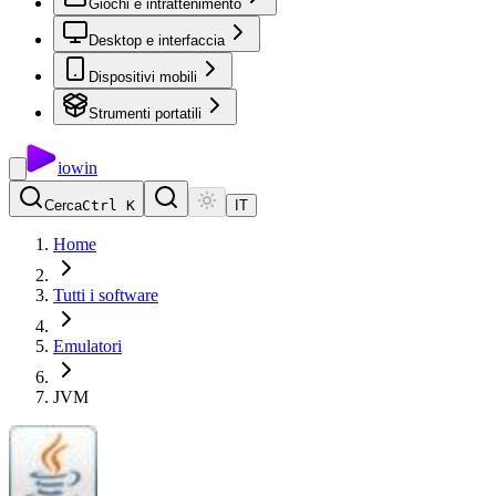
Giochi e intrattenimento
Desktop e interfaccia
Dispositivi mobili
Strumenti portatili
io
win
Cerca
Ctrl K
IT
Home
Tutti i software
Emulatori
JVM