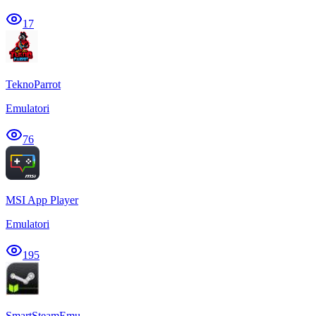
17
TeknoParrot
Emulatori
76
MSI App Player
Emulatori
195
SmartSteamEmu