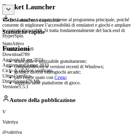
Rocket Launcher
Rocket Launcher va usato insieme al programma principale, poiché
Download non disponibile
consente di migliorare l’accessibilità di emulatori e giochi e ampliare
le opzioni disponibili. Si tratta fondamentalmente del back-end di
Statistiche rapide
HyperSpin.
Stato
Attivo
Funzioni
Visualizzazioni
9
Download
789
Aggiunto
18 apr 2023
scaricabile e utilizzabile gratuitamente;
Aggiornato
03 mag 2023
compatibile con le versioni recenti di Windows;
Ciclo di vita
Non verificato
gestisce diversi videogiochi arcade;
Ultima verifica
-
può essere usato con
Cemu
;
Dimensione
479 Mb
supporta tante piattaforme di gioco.
Versione
1.5.1
Autore della pubblicazione
V
Valeriya
@valeriya