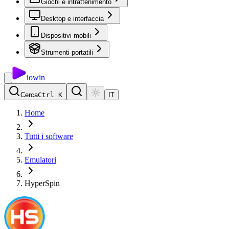
Giochi e intrattenimento
Desktop e interfaccia
Dispositivi mobili
Strumenti portatili
io
win
Cerca
Ctrl K
IT
Home
Tutti i software
Emulatori
HyperSpin