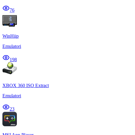
76
WinHiip
Emulatori
198
XBOX 360 ISO Extract
Emulatori
23
MSI App Player